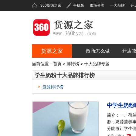
360货源之家
手机版
市场分类
十大品牌
开
货源之家
微商怎么做
开店
360货源之家
当前位置：
首页
>
排行榜
>
十大品牌专题
学生奶粉十大品牌排行榜
货源排行榜
中学生奶粉
简介：一、荷
源，奶源营养
分能够让学生
75