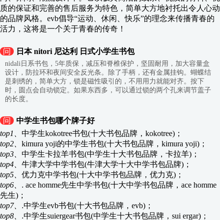
质的保证和完善的售后服务为特色，简单大方地衬托出令人心动
的品牌风格。evb倡导“运动、休闲、快乐”的理念来传播青春的
活力，这将是一个关于青春的传奇！
问
日本 nitori 尼达利 日式小学生书包
nidali日系书包，5年质保，减压和脊椎保护，坚固耐用，加大容量盒
设计，防拉环和夜间安全反光条。除了手柄，还有金属挂钩。蝴蝶结
是刺绣的，简单大方，锁是磁性吸引的，不用用力就能对齐。按下
时，圆点会自动锁定。如果东西多，可以通过锁的两个孔来调节盖子
的长度。
问
中学生书包哪个牌子好
top1、
中学生kokotree书包(十大书包品牌，kokotree)；
top2、
kimura yoji的中学生书包(十大书包品牌，kimura yoji)；
top3、
中学生卡拉羊书包(中学生十大书包品牌，卡拉羊)；
top4、
牛津大学中学书包(牛津大学十大中学书包品牌)；
top5、
优力克中学书包(十大中学书包品牌，优力克)；
top6、
. ace homme先生中学书包(十大中学书包品牌，ace homme
先生)；
top7、
.中学生evb书包(十大书包品牌，evb)；
top8、
.中学生suiergear书包(中学生十大书包品牌，sui ergar)；