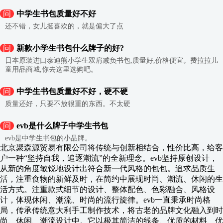
问
中学生书包质量好不好
还不错，女儿挺喜欢的，就是偏大了点
问
新款小学生书包什么牌子的好?
日本原装进口泰迪熊小学生双肩减负书包,质量好,价格便宜。费拉拉儿
童用品商城,你去这里选购吧。
问
中学生书包质量好不好，硬不硬
质量还好，只要不放很重的东西。不太硬
问
evb是什么牌子中学生书包
evb是中学生书包的小品牌。
北京聚森源贸易有限公司将传统与创新相结合，性价比高，给客
户一种“坚持自我，追逐潮流”的全新理念。evb坚持原创设计，
从新的角度敏锐地设计出符合新一代风格的包包。追求品质生
活，注重食物的新鲜及时，在简约中展现时尚、潮流、休闲的生
活方式。注重款式细节的设计、整体配色、色彩融合、风格设
计，体现休闲、潮流、时尚的流行旋律。evb一直秉承时尚格
局，传承传统意大利手工制作技术，将古老的品牌文化融入到时
尚、休闲、潮流设计中。它以极其简洁的线条、优质的材料、优