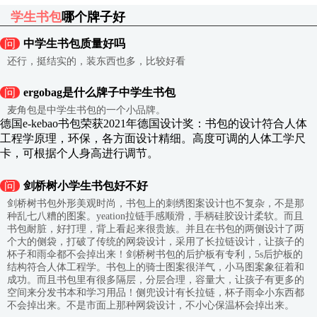
学生书包
哪个牌子好
问
中学生书包质量好吗
还行，挺结实的，装东西也多，比较好看
问
ergobag是什么牌子中学生书包
麦角包是中学生书包的一个小品牌。
德国e-kebao书包荣获2021年德国设计奖：书包的设计符合人体
工程学原理，环保，各方面设计精细。高度可调的人体工学尺
卡，可根据个人身高进行调节。
问
剑桥树小学生书包好不好
剑桥树书包外形美观时尚，书包上的刺绣图案设计也不复杂，不是那
种乱七八糟的图案。yeation拉链手感顺滑，手柄硅胶设计柔软。而且
书包耐脏，好打理，背上看起来很贵族。并且在书包的两侧设计了两
个大的侧袋，打破了传统的网袋设计，采用了长拉链设计，让孩子的
杯子和雨伞都不会掉出来！剑桥树书包的后护板有专利，5s后护板的
结构符合人体工程学。书包上的骑士图案很洋气，小马图案象征着和
成功。而且书包里有很多隔层，分层合理，容量大，让孩子有更多的
空间来分发书本和学习用品！侧兜设计有长拉链，杯子雨伞小东西都
不会掉出来。不是市面上那种网袋设计，不小心保温杯会掉出来。