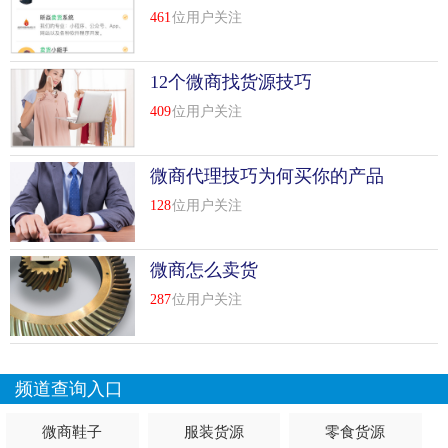
461
位用户关注
比较近出现了淘宝客小程序，很多人想要开发一个，但是不
知道开发方法和审核流程。所以小编为大家详细介绍一下淘
宝客小程序审核全流程，希望大家对它了解更多一些。
12个微商找货源技巧
409
位用户关注
1.登录微信开发者工具
2.在手机界面确认登录小程序
微商代理技巧为何买你的产品
128
位用户关注
3.输入小程序appid、项目名称(只能是英文字母，不可以是中
文哦，不然开发者工具无法识别我们的打包代码)、项目目录
(目录是选择你之前打包下来的小程序，并且是解压后的首目
微商怎么卖货
录)
287
位用户关注
4....
[
查看详情
]
top
7
微信淘宝客小程序源码是什么技巧
频道查询入口
微信淘宝客小程序源码是什么?各位微信小程序开发者，您
如果要制作微信淘宝客小程序，您会需要用到微信淘宝客小
微商鞋子
服装货源
零食货源