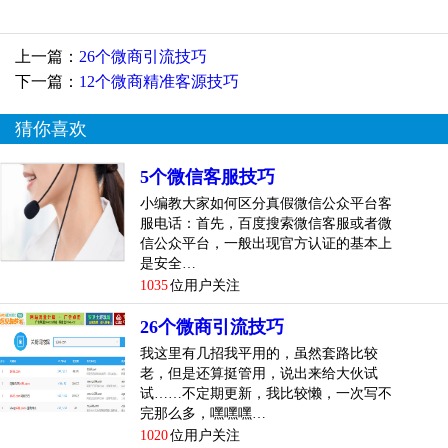
淘客微信小程序制作的过程如下：
想要用微信小程序做淘宝客，必须先有自己的微信小程序。
上一篇：
26个微商引流技巧
下一篇：
12个微商精准客源技巧
用微信小程序做淘宝客第一步：
申请注册。目前小程序只开放给企业以及一些相关...
[
查看详
猜你喜欢
情
]
5个微信客服技巧
top
3
淘宝客小程序怎么传播和推广技巧
小编教大家如何区分真假微信公众平台客
服电话：首先，百度搜索微信客服或者微
之前小编已经详细介绍了淘宝客小程序制作和它的优势，但
信公众平台，一般出现官方认证的基本上
是制作和开发出来之后，还要将它推广出去才行。就为大家
是安全…
补充一下淘宝客小程序怎么传播，希望能够对大家有所帮
1035
位用户关注
助。
26个微商引流技巧
首先你要注册淘宝客小程序。注册方法如下：
我这里有几招我平用的，虽然套路比较
老，但是还算挺管用，说出来给大伙试
首先申请注册微信小程序。目前小程序只开放给企业以及一
试……不定期更新，我比较懒，一次写不
完那么多，嘿嘿嘿…
些相关的单位，个人暂时无法申请小程序。申请时在微信公
1020
位用户关注
众号登录界面选择注册帐号，然后选择小程序。