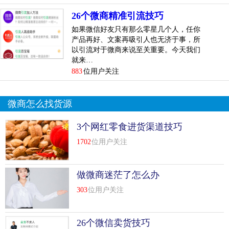
然后你就拥有一个自己的淘客小程序了!无需懂开发，无...
[
查
26个微商精准引流技巧
看详情
]
如果微信好友只有那么零星几个人，任你
top
5
注册淘宝客小程序选择什么类目技巧
产品再好、文案再吸引人也无济于事，所
以引流对于微商来说至关重要。今天我们
在制作淘宝客小程序的教程介绍完之后，很多朋友都表示这
就来…
个小程序很有意思也很有帮助，但是注册的时候有点不知道
883
位用户关注
淘宝客小程序选择什么类目，小编就为大家解答。
微商怎么找货源
我们先来了解一下小程序类目：
3个网红零食进货渠道技巧
金融业：新增了网络借贷信息中介(p2p)、自营贷款、证券/期
货、证券/期货投资咨询，删除了证券公司;
1702
位用户关注
公益：原本只有公益，现在调整为公益慈善、天天基金会
做微商迷茫了怎么办
快递业与邮政：新增邮政、装卸搬运
303
位用户关注
医疗：删除了店...
[
查看详情
]
26个微信卖货技巧
top
6
淘宝客小程序审核流程是怎么样的技巧