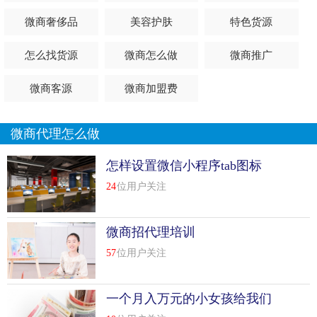
程序源码哦，那么微信淘宝客小程序源码是什么呢?大家请
微商奢侈品
美容护肤
特色货源
往下看吧!
怎么找货源
微商怎么做
微商推广
微信淘宝客小程序源码是什么?
微信淘宝客小程序制出来的效果如下：
微商客源
微商加盟费
这是我们制作的淘客小程序，界面非常清晰和人性化，直接
微商代理怎么做
对接的是阿里妈妈的后台数据，商品优惠券量是非常庞大
的，还有一个的超级搜索，在用户体验上是非常的。我是正
怎样设置微信小程序tab图标
文的中间[
查看详情
]
24
位用户关注
top
8
淘宝客小程序接口搭建怎么操作技巧
利用淘宝客小程序，商家可以实现引流，从而提高线上的订
微商招代理培训
单量，或者收获一大票粉丝。但是淘宝客小程序接口搭建要
57
位用户关注
怎么操作呢?以下是具体的步骤，希望帮助到大家。
淘宝客小程序接口搭建方法/步骤
一个月入万元的小女孩给我们
的启示