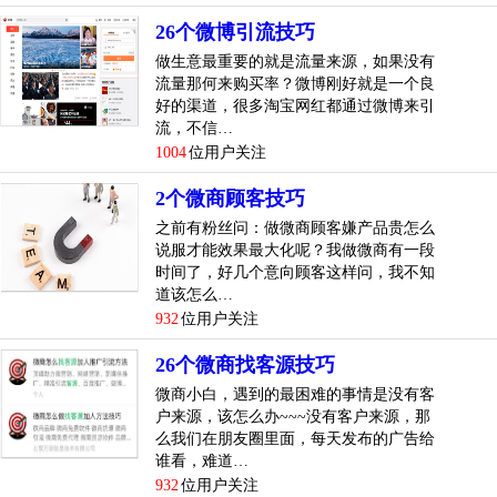
26个微博引流技巧
然填写淘宝客小程序的注册信息...
[
查看详情
]
做生意最重要的就是流量来源，如果没有
top
4
流量那何来购买率？微博刚好就是一个良
怎么制作淘宝客小程序？淘宝客小程序有什么
好的渠道，很多淘宝网红都通过微博来引
优势技巧
流，不信…
1004
位用户关注
淘宝客小程序的兴起让很多开发者又重新燃起了对小程序的
希望，微信预计会有很多用户喜欢这个小程序。但是怎么制
2个微商顾客技巧
作淘宝客小程序呢?以及这个小程序优点到底在哪里呢?一起
之前有粉丝问：做微商顾客嫌产品贵怎么
来了解下吧。
说服才能效果最大化呢？我做微商有一段
时间了，好几个意向顾客这样问，我不知
怎么制作淘宝客小程序：
道该怎么…
932
位用户关注
1、访问小程序注册账号
26个微商找客源技巧
2、提供账号名称给微友助手小程序开发
微商小白，遇到的最困难的事情是没有客
户来源，该怎么办~~~没有客户来源，那
3、根据微友助手客服提示，填写相关资料，管理淘宝联盟即
么我们在朋友圈里面，每天发布的广告给
可。
谁看，难道…
932
位用户关注