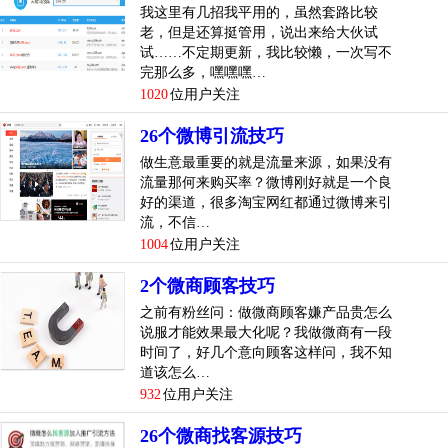
我这里有几招我平用的，虽然套路比较
老，但是还算挺管用，说出来给大伙试
试……不定期更新，我比较懒，一次写不
完那么多，嘿嘿嘿…
1020
位用户关注
26个微博引流技巧
做生意最重要的就是流量来源，如果没有
流量那何来购买率？微博刚好就是一个良
好的渠道，很多淘宝网红都通过微博来引
流，不信…
1004
位用户关注
2个微商顾客技巧
之前有粉丝问：做微商顾客嫌产品贵怎么
说服才能效果最大化呢？我做微商有一段
时间了，好几个意向顾客这样问，我不知
道该怎么…
932
位用户关注
26个微商找客源技巧