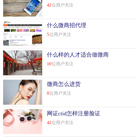
惠券兑换码
42
位用户关注
什么微商招代理
5
位用户关注
什么样的人才适合做微商
10
位用户关注
微商怎么进货
0
位用户关注
网证ctid怎样注册脸证
42
位用户关注