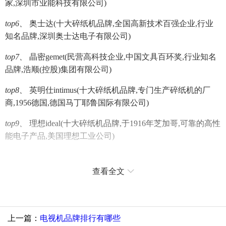
家,深圳市业能科技有限公司)
top6、
奥士达(十大碎纸机品牌,全国高新技术百强企业,行业
知名品牌,深圳奥士达电子有限公司)
top7、
晶密gemet(民营高科技企业,中国文具百环奖,行业知名
品牌,浩顺(控股)集团有限公司)
top8、
英明仕intimus(十大碎纸机品牌,专门生产碎纸机的厂
商,1956德国,德国马丁耶鲁国际有限公司)
top9、
理想ideal(十大碎纸机品牌,于1916年芝加哥,可靠的高性
能电子产品,美国理想工业公司)
top10、
得力deli(中国商标,中国文具百环奖,十大碎纸机品牌,于
1988年, 宁波得力集团)
查看全文
品牌产品
选购知识
上一篇：
电视机品牌排行有哪些
问
senhe是什么牌子碎纸机