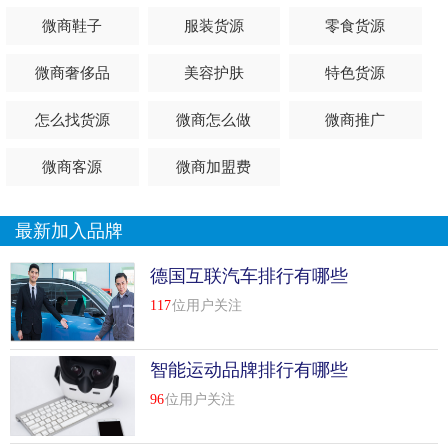
我国花卉产业在品种和技术升级领域的诸多空白。公司在中
微商鞋子
服装货源
零食货源
国拥有20个现代r&d和花木生产基地(总面积超过2万亩，智能
温室40公顷)。何森基地被评为“中国十大苗圃”，其中金华基
微商奢侈品
美容护肤
特色货源
地被评为“全国花卉生产示范基地”，衢州基地被评为“全国名
优经济林繁育中心”。何森以推动中国花卉业和农业现代化为
怎么找货源
微商怎么做
微商推广
使命，通过国家战略布局和“产业升级助推行动”等持续系统
微商客源
微商加盟费
工程，为市场打开新气象，为行业提供新动力，为同行树立
新标杆，积极承担农业龙头企业的社会责任。何森是一个典
型的农业城市
最新加入品牌
问
intimus是什么牌子碎纸机
德国互联汽车排行有哪些
117
位用户关注
intimus是碎纸机的一个小品牌。
“英名仕intimus”是著名的碎纸机品牌，由德国马氏体国际有限
智能运动品牌排行有哪些
公司旗下，是一家致力于机密销毁、印后设备和废物处理的
96
位用户关注
专业公司。公司总部设在德国马克多夫。在7个不同国家设有
分支机构。我们一直在努力使我们的产品和技术帮助客户保