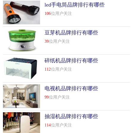
持文件的安全和可靠，并创造一个更安全、更方便和更高效
led手电筒品牌排行有哪些
的工作环境。1956年，汉斯施乐先生成立了一家供应精密机
106
位用户关注
械的公司。1965年，上第一台电动碎纸机intimus，simplex诞
生于1979-2003年。它在美国、英国、法国和中国设立了子公
司，以扩大市场。2003年加入马丁耶鲁集团，2003年至2008
豆芽机品牌排行有哪些
年在西班牙、意大利、南非和中国开展业务。现在我们的产
39
位用户关注
品被用于日常办公的很多方面，比如机密销毁、印后处理、
垃圾处理等。我们希望我们的产品和技术能够帮助客户实现
碎纸机品牌排行有哪些
文档的安全性和保密性，创造一个更安全、更方便、更高效
的工作环境。产品系列intimus，pro，“英名仕”专业办公碎纸
112
位用户关注
机intimus，media“英名仕”办公多媒体碎纸机intimus，加密“英
名仕”高安全性销毁设备intimus，power，“施乐”重型碎纸机
电视机品牌排行有哪些
intimus，因为质量是我们赢得客户和合作伙伴信任的唯*途
径。为了确保始终如一的高质量，自1995年以来，我们一直
99
位用户关注
严格按照din、en、iso、9001: 2000标准进行生产。通过不断
改进质量管理体系，我们可以保持产品的高质量，以更好地
抽湿机品牌排行有哪些
满足客户的需求。质量管理系统监控产品生产的每一个过
114
位用户关注
程，从零件规格的验证和确认到零件装配和后续过程。这