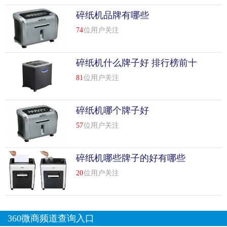
行“产业化转型、商业化导向、专业化生产、规模化经营”的
碎纸机品牌有哪些
农林企业现代经营模式，成功建立“产销分离”管理体系，不
74
位用户关注
断引进新品种、新技术、新产品、新作品、新模式、新机
制。不断探索和经营适合中国国情的多种经营模式，如现代
花卉r&d及生产基地、连锁花卉大卖场、现代花卉高科技产业
碎纸机什么牌子好 排行榜前十
园、花卉主题公园、零风险计划和准存量土地制度等。在业
名
81
位用户关注
内掀起了阵阵冲击波，造就了“何森现象”，得到了业界和社
会各界的广泛关注和高度认可。曾被誉为“中国现代园
艺”、“中国民族花卉产业旗手”、“全国林花产业化改革先
碎纸机哪个牌子好
锋”、“中国绿化产业升级助推器”、“中国城乡色彩产业深度收
57
位用户关注
费”、“中国现代农业发展典范”。公司建立了浙江省唯*的“省
级花卉高新技术研发中心”，包括育种实验室、分子生物学实
碎纸机哪些牌子的好有哪些
验室、生物技术实验室、种苗质量检测实验室、植物营养实
验室、组织培养室和中试基地，专注于新品种、新技术和新
20
位用户关注
产品的研发，在育种、组织培养、快速繁殖、栽培、造型和
环境控制等方面取得重大突破。开发了一大批具有自主知识
产权的新品种，其中可申请品种权的新品种800多个，可申请
360微商频道查询入口
专利的专有技术(专有技术、专有技术)400多个系列，填补了