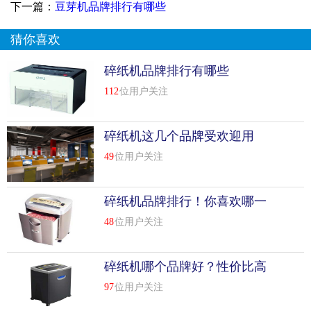
下一篇：
豆芽机品牌排行有哪些
何森是一个小型碎纸机品牌。
猜你喜欢
浙江何森种业有限公司成立于2000年，是一家专注于盆栽花
卉和绿化苗木新品种选育与繁殖、新技术开发与应用、新产
碎纸机品牌排行有哪些
品生产与销售、新产品示范与推广的科技股份制企业。致力
112
位用户关注
于引*和推动中国花卉园艺和园林绿化的产业化和现代化，努
力成为中国民族花卉产业的旗手。公司在全国拥有12家全资
子公司、8家分公司和6个地区办事处，正式员工500余人，其
碎纸机这几个品牌受欢迎用
中硕士、博士30余人，近90%具有大专以上学历，近90名中
49
位用户关注
职称。公司通过了质量管理体系和环境体系认证，多年来被
评为aaa级信用企业，并拥有自营进出口权。截至2021年底，
碎纸机品牌排行！你喜欢哪一
公司总资产约30亿元。公司先后荣获“国家高新技术企
个？
业”、“国家花卉生产示范基地”、“中国管理学会十大创新企业
48
位用户关注
奖”、“中国建设小康生态社会十大贡献企业”、“中国(行业)十
大创新品牌”等荣誉称号。2010年，公司荣获“中国十大花木
碎纸机哪个品牌好？性价比高
种植企业”第一名，荣获“国际年度种植者”银玫瑰奖，成为第
又受欢迎的有哪些
二大花卉企业。公司以“美化千家万户，着色祖国”的经营愿
97
位用户关注
景和“以科技引*产业，以服务创造市场”的经营理念，率先践