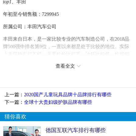
top1、
丰田
年初至今销售额：7299945
所属公司：丰田汽车公司
丰田来自日本，是一家比较专业的汽车制造公司，在2018品
牌500强中排名第9位，一直以来都是处于比较的地位。实际
上丰田确实很不错，主要性价比很高，油耗比较低，性能却
很优越，这让它在众多汽车品牌当中脱颖而出。
查看全文
top2、
大众
年初至今销售额：5603115
上一篇：
2020国产儿童玩具品牌十品牌排行有哪些
所属公司：大众集团
下一篇：
全球十大贵妇级护肤品牌有哪些
大众总部位于德国，是四大汽车生产商之一，一直以来也是
猜你喜欢
颇受关注的，在 2019500强车企排行榜 中大众公司以278341.5
营业额位居首位。大众旗下拥有包括捷达、朗逸等等在内很
德国互联汽车排行有哪些
多相当不错的车型，在很长一段时间当中大众销量都很不