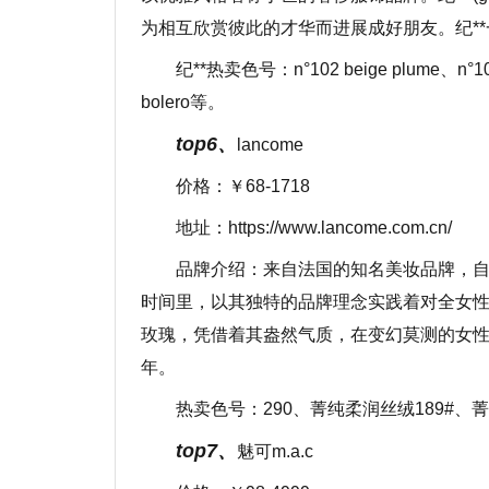
为相互欣赏彼此的才华而进展成好朋友。纪*
纪**热卖色号：n°102 beige plume、n°104 b
bolero等。
top6、
lancome
价格：￥68-1718
地址：https://www.lancome.com.cn/
品牌介绍：来自法国的知名美妆品牌，自
时间里，以其独特的品牌理念实践着对全女
玫瑰，凭借着其盎然气质，在变幻莫测的女
年。
热卖色号：290、菁纯柔润丝绒189#、菁纯
top7、
魅可m.a.c