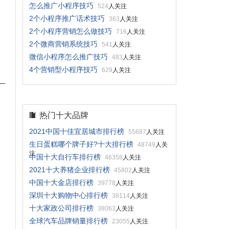
怎么推广小程序技巧
524
人关注
2个小程序推广话术技巧
363
人关注
2个小程序营销怎么做技巧
716
人关注
2个微商营销系统技巧
541
人关注
微信小程序怎么推广技巧
483
人关注
4个营销型小程序技巧
629
人关注
热门十大品牌
2021中国十佳宜居城市排行榜
55687
人关注
生日蛋糕哪个牌子好?十大排行榜
48749
人关
注
中国十大自行车排行榜
46358
人关注
2021十大养猪企业排行榜
45802
人关注
中国十大金店排行榜
39778
人关注
深圳十大购物中心排行榜
38114
人关注
十大家政公司排行榜
38063
人关注
全球汽车品牌销量排行榜
23055
人关注