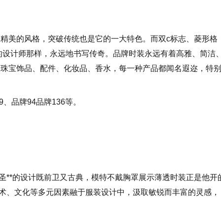
精美的风格，突破传统也是它的一大特色。而双c标志、菱形格
的设计师那样，永远地书写传奇。品牌时装永远有着高雅、简洁
、珠宝饰品、配件、化妆品、香水，每一种产品都闻名遐迩，特
、品牌94品牌136等。
，圣**的设计既前卫又古典，模特不戴胸罩展示薄透时装正是他开
艺术、文化等多元因素融于服装设计中，汲取敏锐而丰富的灵感，