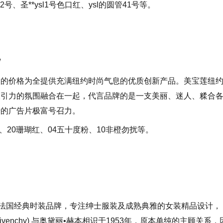
52号、圣**ysl1号色口红、ysl的圆管41号等。
/
人的价格为全提供充满纽约时尚气息的优质创新产品。美宝莲纽
吸引力的氛围融合在一起，代言品牌的是一支美丽、迷人、糅合
摄的广告片极富号召力。
、20珊瑚红、04五十度粉、10非橙勿扰等。
，法国经典时装品牌，专注绅士服装及成熟典雅的女装精品设计，
venchy) 与奥黛丽•赫本相识于1953年，原本单纯的主顾关系，