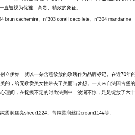
*一直被视为优雅、高贵、精致的象征。
run cachemire、n°303 corail decollete、n°304 mandarine
创立伊始，就以一朵含苞欲放的玫瑰作为品牌标记。在近70年
性美的，给无数爱美女性带去了美丽与梦想。一支来自法国古堡
性心理间，在捉摸不定的时尚法则中，波澜不惊，足足绽放了六
柔润丝亮sheer122#、菁纯柔润丝缎cream114#等。