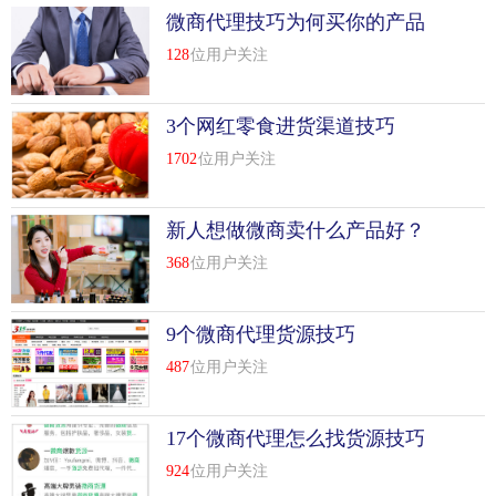
微商代理技巧为何买你的产品
128
位用户关注
3个网红零食进货渠道技巧
1702
位用户关注
新人想做微商卖什么产品好？
做微商货源从哪里来的
368
位用户关注
9个微商代理货源技巧
487
位用户关注
17个微商代理怎么找货源技巧
924
位用户关注