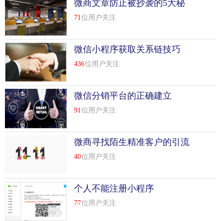
微商文章防止被抄袭的5大秘
诀
71
位用户关注
微信小程序获取关系链技巧
436
位用户关注
微信分销平台的正确建立
91
位用户关注
微商寻找陌生精准客户的引流
方法
40
位用户关注
个人不能注册小程序
77
位用户关注