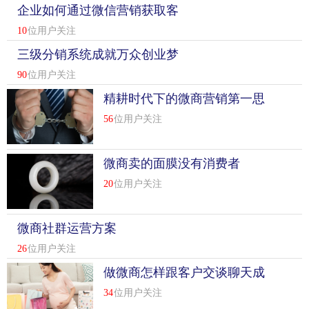
企业如何通过微信营销获取客
户信息资源
10
位用户关注
三级分销系统成就万众创业梦
想
90
位用户关注
精耕时代下的微商营销第一思
维
56
位用户关注
微商卖的面膜没有消费者
20
位用户关注
微商社群运营方案
26
位用户关注
做微商怎样跟客户交谈聊天成
交
34
位用户关注