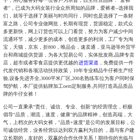
子，用心服务好每一位客户为宗旨，自主经营品牌：“爱裤
者”，已成为大码女装行业众所周知的品牌，爱裤者--选择我
们，就等于选择了美丽与时尚同行，同时也是选择了一条财
富之路，公司专业做网批，长期有现货，货源稳定，款式众
多更新快，网上订货也可以上门看货，努力为客户减少中间
流通环节，减少更多的成本，创造更多的利润，工厂专为淘
宝，天猫，京东，折800，唯品会，速卖通，亚马逊等外贸平
台和商城提供货源，为各大贸易公司，实体批发商,品牌专卖
店，超市或者零食店提供更优越的
进货渠道
，免费提供一件
代发代销和各项活动扶持政策，10年专业精品牛仔裤生产经
验,设备先进齐全,3000平米厂区,200名熟练车位为客户同时保
驾护航，本厂提供贴牌加工oem定制服务,共同打造高品质品
牌的牛仔女裤！
公司一直秉承“责任、诚信、专业、创新”的经营理念，积极
倡导“品质，潮流，速度，健康”的品牌精神，创造高端，大
气，上档次的大码女裤，”品质+速度”是公司的发展目标，公
司诚信经营，业务经营以达到双方赢利为目的 ，愿与客户建
立长期的，友好的，双赢的合作伙伴关系！期待你的光临与