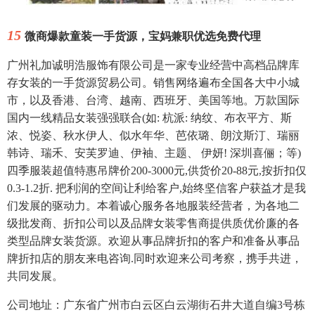
15
微商爆款童装一手货源，宝妈兼职优选免费代理
广州礼加诚明浩服饰有限公司是一家专业经营中高档品牌库
存女装的一手货源贸易公司。销售网络遍布全国各大中小城
市，以及香港、台湾、越南、西班牙、美国等地。万款国际
国内一线精品女装强强联合(如: 杭派: 纳纹、布衣平方、斯
浓、悦姿、秋水伊人、似水年华、芭依璐、朗汶斯汀、瑞丽
韩诗、瑞禾、安芙罗迪、伊袖、主题、 伊妍! 深圳喜俪；等)
四季服装超值特惠吊牌价200-3000元,供货价20-88元,按折扣仅
0.3-1.2折. 把利润的空间让利给客户,始终坚信客户获益才是我
们发展的驱动力。本着诚心服务各地服装经营者，为各地二
级批发商、折扣公司以及品牌女装零售商提供质优价廉的各
类型品牌女装货源。欢迎从事品牌折扣的客户和准备从事品
牌折扣店的朋友来电咨询.同时欢迎来公司考察，携手共进，
共同发展。
公司地址：广东省广州市白云区白云湖街石井大道自编3号栋