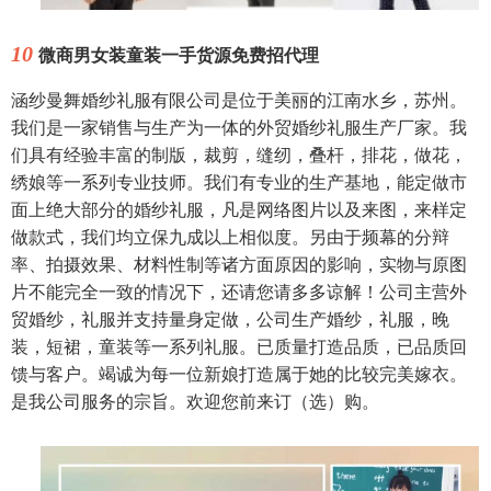
10
微商男女装童装一手货源免费招代理
涵纱曼舞婚纱礼服有限公司是位于美丽的江南水乡，苏州。
我们是一家销售与生产为一体的外贸婚纱礼服生产厂家。我
们具有经验丰富的制版，裁剪，缝纫，叠杆，排花，做花，
绣娘等一系列专业技师。我们有专业的生产基地，能定做市
面上绝大部分的婚纱礼服，凡是网络图片以及来图，来样定
做款式，我们均立保九成以上相似度。另由于频幕的分辩
率、拍摄效果、材料性制等诸方面原因的影响，实物与原图
片不能完全一致的情况下，还请您请多多谅解！公司主营外
贸婚纱，礼服并支持量身定做，公司生产婚纱，礼服，晚
装，短裙，童装等一系列礼服。已质量打造品质，已品质回
馈与客户。竭诚为每一位新娘打造属于她的比较完美嫁衣。
是我公司服务的宗旨。欢迎您前来订（选）购。