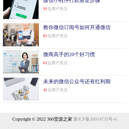
微信小程序打款验证步骤
91
位用户关注
教你微信订阅号如何开通微信
支付
81
位用户关注
微商高手的20个好习惯
61
位用户关注
未来的微信公众号还有红利期
吗
41
位用户关注
Copyright © 2022 360货源之家
鲁ICP备20014735号-6