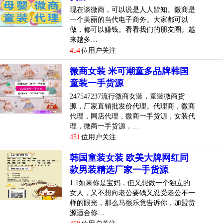
现在谈微商，可以说是人人皆知。微商是
一个美丽的当代电子商务。大家都可以
做，都可以赚钱。看看我们的朋友圈。越
来越多…
454
位用户关注
微商女装 米可潮童多品牌韩国
童装一手货源
247547237流行微商女装，童装微商货
源，厂家直销批发价代理。代理商，微商
代理，网店代理，微商一手货源，女装代
理，微商一手货源，…
451
位用户关注
韩国童装女装 欧美大牌网红同
款男装精选厂家一手货源
1.1如果你是宝妈，但又想做一个独立的
女人，又不想向老公要钱又忍受老公不一
样的眼光，那么马很乐意告诉你，加盟货
源适合你…