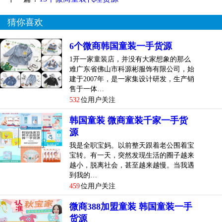
猜你喜欢
6个微商韩国童装一手货源
1开一家童装店，并没有大家想象的那么
难广东省佛山市科源彬服饰有限公司，始
建于2007年，是一家集设计研发，生产销
售于一体…
532
位用户关注
韩国童装 微商童装千家一手货
源
我是全职宝妈。以前整天跟着老公围着宝
宝转。有一天，突然发现生活的圈子越来
越小，脱离社会，甚至越来越慢。当我遇
到我的…
459
位用户关注
微商388加盟童装 韩国童装一手
货源