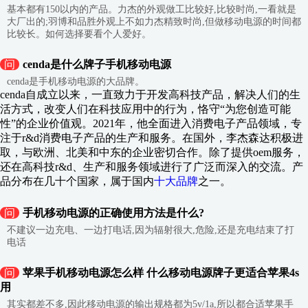
基本都有150以内的产品。力杰的外观做工比较好,比较时尚,一看就是
大厂出的;羽博和品胜外观上不如力杰精致时尚,但做移动电源的时间都
比较长。如何选择要看个人爱好。
问
cenda是什么牌子手机移动电源
cenda是手机移动电源的大品牌。
cenda自成立以来，一直致力于开发高科技产品，解决人们的生
活方式，改变人们在科技应用中的行为，恪守“为您创造可能
性”的企业价值观。2021年，他全面进入消费电子产品领域，专
注于r&d消费电子产品的生产和服务。在国外，李杰森达积极进
取，与欧洲、北美和中东的企业密切合作。除了提供oem服务，
还在高科技r&d、生产和服务领域进行了广泛而深入的交流。产
品分布在几十个国家，属于国内
十大品牌
之一。
问
手机移动电源的正确使用方法是什么?
不建议一边充电、一边打电话,因为辐射很大,危险,还是充电结束了打
电话
问
苹果手机移动电源怎么样 什么移动电源牌子更适合苹果4s
用
其实都差不多,因此移动电源的输出规格都为5v/1a,所以都合适苹果手