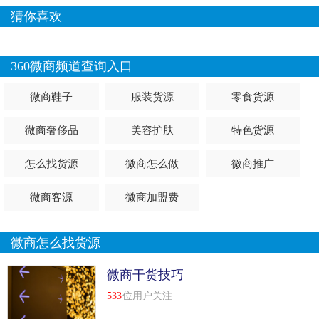
是亚洲比较大的豪华酒店集团，被认为是上比较好的酒店管
猜你喜欢
理集团之一，在众多公众和行业投票中赢得了一致的声誉。
无论在城市或度假胜地，香格里拉大酒店都会为您提供无微
不至的服务。
360微商频道查询入口
洲际酒店
微商鞋子
服装货源
零食货源
洲际酒店集团的“大陆路服务”，是每一位远道而来的中国客
微商奢侈品
美容护肤
特色货源
人的专属服务。从语言交流、酒店设施、餐饮娱乐等方面为
客人出国旅游提供周到服务。
怎么找货源
微商怎么做
微商推广
锦江之星酒店
微商客源
微商加盟费
锦江之星已成为专业、增值、简约、安全、舒适的经济型酒
店旅客的，追求简约时尚的风格，不求奢华而注重品味，其
微商怎么找货源
特点是酒店产品健康、安全、舒适，酒店服务专业、真诚，
酒店形象清新优雅。始终保持产品性价比在同行中比较高。
微商干货技巧
533
位用户关注
都市118酒店