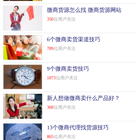
城市118酒店致力于在全国二三线城市发展高品质、低价位、
微商货源怎么找 微商货源网站
精致的连锁酒店。城市118酒店以先进的管理理念和人性化的
有哪些
服务标准为每一位客户提供优质的服务。
350
位用户关注
维也纳酒店
6个微商卖货渠道技巧
维也纳酒店成立于1993年，以“舒适优雅、高品质美食、豪华
789
位用户关注
品质、安全环保、音乐艺术、引*健康”为核心价值观。维也
纳的三大心理价值观更经济：更体面，更方便，更经济。
9个微商卖货技巧
四季酒店
1073
位用户关注
四季酒店的发展方向是规模适中，房间宽敞，员工友好，服
务细致。
新人想做微商卖什么产品好？
做微商货源从哪里来的
格林豪泰酒店
368
位用户关注
格林豪泰酒店的服务宗旨是：超级健康，超级舒适，超级价
13个微商代理找货源技巧
值，超级期待。酒店价格优惠，交通便利，环境安全。为客
人提供舒适安静的房间、环保卫生的日用品、温暖干净的浴
865
位用户关注