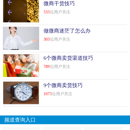
微商干货技巧
开店相对简单
533
位用户关注
不需要什么技能，不用花钱也能开。不要被骗
有竞争，但有大市场。如果你真的想好好开车，请下定决
做微商迷茫了怎么办
心，坚持下去
303
位用户关注
网上开店这个行业还是要学习的。不走弯路，省了你很多力
气
6个微商卖货渠道技巧
否则，如果你没有弄糟自己，就会伤害你的信心
789
位用户关注
刚开始争论不多，不急。未来有很多赚大钱的机会
9个微商卖货技巧
走上正轨。几千不多。
1073
位用户关注
开店本来就是为了学习商业经验和营销方法。
大家一开始都很好，然后慢慢进步就是师傅赚的多
频道查询入口
如果你玩得不开心，我可以介绍一下你做的事情很容易做。