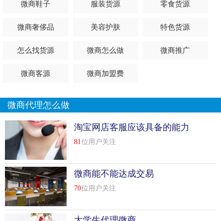
微商鞋子
服装货源
零食货源
比如充值衣服裤子鞋子丰富，电脑可以关机自动营业
微商奢侈品
美容护肤
特色货源
我也有几百个学裙子的朋友，以后互相学习。你不会感到孤
独
怎么找货源
微商怎么做
微商推广
网上购物现在是由学生退休人员完成的
微商客源
微商加盟费
新手不要要求太高。刚开始一个月拿个一两千左右很正常。
微商代理怎么做
淘宝友情连接能赚钱？
只要你是旺铺的用户，在店内添加一个友好的链接参与淘宝
淘宝网店客服应该具备的能力
推广，买家就可以通过这个链接到达相应的店铺，购买商
以及如何考核
81
位用户关注
品，完成交易，获得卖家支付的佣金！
开专营店能赚钱吗？
微商能不能达成交易
这个行业永远不会是没落的行业。就是不能太显眼。好是在
70
位用户关注
酒店旁边开门营业，送到你家门口。
具体要根据当地市场来判断，不同的市场有不同的需求。因
大学生代理微商