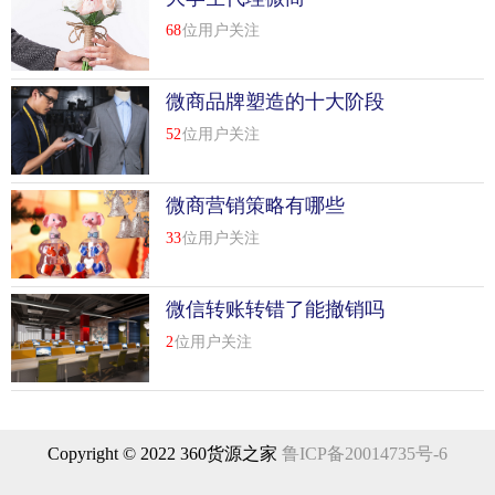
此，是否有发展前景要根据当地的市场供给和市场需求来判
68
位用户关注
断
网上开店，小商品没有运费贵 怎么才能赚钱？
微商品牌塑造的十大阶段
只有经历过网店，才知道辛苦。薄利多销也是赚钱的途径，
52
位用户关注
信誉也是前提。祝你生意兴隆！
你可以看到这个
微商营销策略有哪些
33
位用户关注
小商品。是得到是一种奇怪。人们愿意支付比实物更高的运
费来购买你的东西。平时在小店买的时候都在说什么？事情
不只是薄利多销的原则。自己掌握商品分类就行了。
微信转账转错了能撤销吗
2
位用户关注
还有一种是你一开始买了一个大东西；只给你买配套的东
西；我这里有这个；我给他买了画架；觉得我好。我从我这
里买了几盒颜料。运费不够吧？(就是那样)突如其来.
通过快递费的差价赚钱，一张票赚1元，一天送100张票，快
Copyright © 2022 360货源之家
鲁ICP备20014735号-6
递100元！