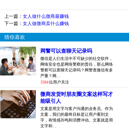
的推荐给自己的亲朋好友。消费者的口碑是比较好的宣传。
3.市场相对空白
上一篇：
女人做什么微商最赚钱
下一篇：
女人做微商卖什么赚钱
猜你喜欢
网警可以查聊天记录吗
微信是人们生活中不可缺少的社交软件，
网络安全也是网络警察的责任，那么网络
警察可以查聊天记录吗？网警查微信有多
严重？网…
3584
位用户关注
微商发货时朋友圈文案这样写才
能吸引人
文案是用文字与客户沟通的业务员。作为
据统计，2021年，美容产品、生活用品、食品占据微商市场
文案，我们的最终目标是让用户看到文
前三，美容产品61%。市场已经严重饱和，甚至供过于求，
字，有情感共鸣和消费冲动。文案就是用
导致市场停滞，产品积压。还不如寻求一个新的产品，开拓
文字和…