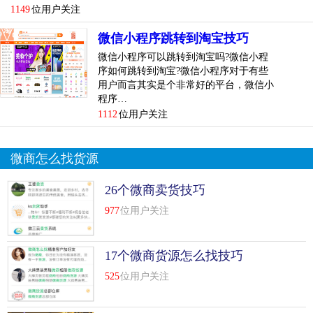
1149
位用户关注
新手怎么做
微信小程序跳转到淘宝技巧
现在什么样的行业能赚钱？
微信小程序可以跳转到淘宝吗?微信小程
序如何跳转到淘宝?微信小程序对于有些
前段时间看过一句话，没有不赚钱的行业，只有不赚钱的公
用户而言其实是个非常好的平台，微信小
司！
程序…
1112
位用户关注
宝贝行业！你也知道，父母愿意为孩子花钱！而且小孩子的
东西一刻也脱不了！这是中国乃至全人类的文化！希望你能
找到这样的产品和大公司！如果实在不行，可以联系我
微商怎么找货源
在淘宝开网店能赚钱吗？
26个微商卖货技巧
信誉对淘宝来说很重要。你应该在论坛或者博客上多发表文
977
位用户关注
章，多回答别人提出的问题，这样你的页面浏览量会增加，
你拿到单单的几率会很大。
17个微商货源怎么找技巧
卖女装不错
525
位用户关注
网店还能赚钱吗卖什么？