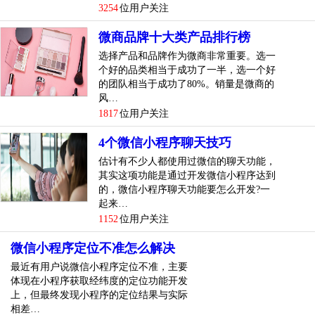
一个新。
3254
位用户关注
4.团队问题
微商品牌十大类产品排行榜
选择产品和品牌作为微商非常重要。选一
作为新手，刚接触微商市场的时候，比较需要的是有人带。
个好的品类相当于成功了一半，选一个好
做一个产品，一定要看有没有专业的团队帮你带着，有没有
的团队相当于成功了80%。销量是微商的
真正负责的人照顾你。成熟的团队，的管理和培训体系都很
风…
1817
位用户关注
重要。
4个微信小程序聊天技巧
估计有不少人都使用过微信的聊天功能，
其实这项功能是通过开发微信小程序达到
的，微信小程序聊天功能要怎么开发?一
起来…
1152
位用户关注
微信小程序定位不准怎么解决
最近有用户说微信小程序定位不准，主要
体现在小程序获取经纬度的定位功能开发
上，但最终发现小程序的定位结果与实际
相差…