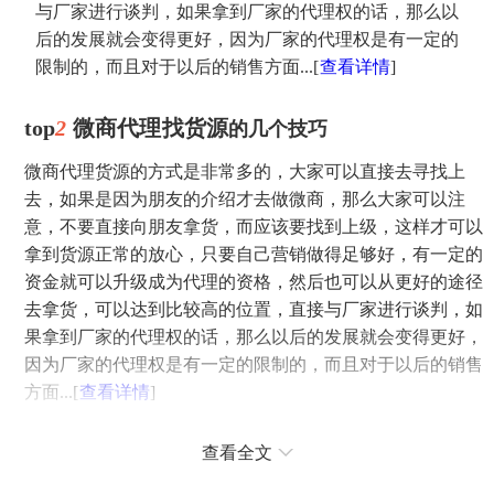
与厂家进行谈判，如果拿到厂家的代理权的话，那么以
后的发展就会变得更好，因为厂家的代理权是有一定的
限制的，而且对于以后的销售方面...
[
查看详情
]
top
2
微商代理
找货源
的几个技巧
微商代理货源的方式是非常多的，大家可以直接去寻找上
去，如果是因为朋友的介绍才去做微商，那么大家可以注
意，不要直接向朋友拿货，而应该要找到上级，这样才可以
拿到货源正常的放心，只要自己营销做得足够好，有一定的
资金就可以升级成为代理的资格，然后也可以从更好的途径
去拿货，可以达到比较高的位置，直接与厂家进行谈判，如
果拿到厂家的代理权的话，那么以后的发展就会变得更好，
因为厂家的代理权是有一定的限制的，而且对于以后的销售
方面...
[
查看详情
]
top
3
做服装微商代理货源怎么找?经验技巧
查看全文
做服装微商代理货源怎么找?小编就来谈谈个人经验方法，