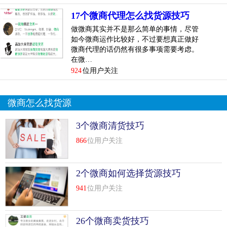
信推广的，前期起码要有200个以上，有必要仍是高质量的老
17个微商代理怎么找货源技巧
友，才华发作一定的效果。当然也可以通过后期的一些尽力
做微商其实并不是那么简单的事情，尽管
增加你的微信老友。
如今微商运作比较好，不过要想真正做好
微商代理的话仍然有很多事项需要考虑。
2.老友形象
在微…
924
位用户关注
你或许会说，不就卖...
[
查看详情
]
top
6
微商网
vip
会给人们带来更多的选择技巧
微商怎么找货源
现在关于微商代理货源或者是一些相关渠道和途径的出现，
3个微商清货技巧
能够给人们带来不同的选择，所以在进行微商网了解的时
866
位用户关注
候，人们可以通过这些情况来进行更多的设置，并且很多人
他们在进行选择的过程之中，也可能会了解到一些操作方面
的注意问题和情况，毕竟很多人在进行微商网了解或者是一
2个微商如何选择货源技巧
些vip微商网操作的过程之中，能够让人们更加好的选择一
941
位用户关注
些适合自己的产品类型，应该都是人们在进行操作的时候不
断的了解到这些相关的情况和要素。
26个微商卖货技巧