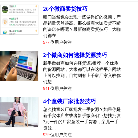
26个微商卖货技巧
因为现如今微商代理不像多年以前那么了，多年以前你可能
咱们当然也会发现一些做得好的微商，产
觉着，敷面膜的个个都能赚钱，而且现如今我觉得，
品销量天然很高。那么微商大咖卖货不断
的诀窍在哪呢？最新微商卖货技巧，大咖
十个微商代理9个敷面膜的，所有一旦你还想现如今进军微商
们都在…
代理，我觉得补水面膜的话，还是要慎重考虑，
977
位用户关注
没有不能做，是现如今市...
[
查看详情
]
2个微商如何选择货源技巧
新手做微商如何选择货源?推荐一个优质
top
5
做微商或者不做的你，都有必要看的一篇文
的货源网站，大家都可以在这样平台网站
章！技巧
上可以找到，目前则有上千家厂家入驻你
们想…
微商如今越来越抢手，也越来越专业，很多人认为微商门槛
941
位用户关注
很低，其实不然，想要做好微商有必要了解很多微商常识，
微商代理
货源网
给我们总了一下，是做微商的有必要看的
4个童装厂家批发技巧
一篇文章。
怎么找童装厂家批发一手货源？如果你是
新手实体店主或者新手微商创业想找批发
3元一件的厂家童装一手货源，朵儿一手
1.老友数量
货源…
929
位用户关注
微信上要有一定的微信老友，假设只需几十个，是无法做微