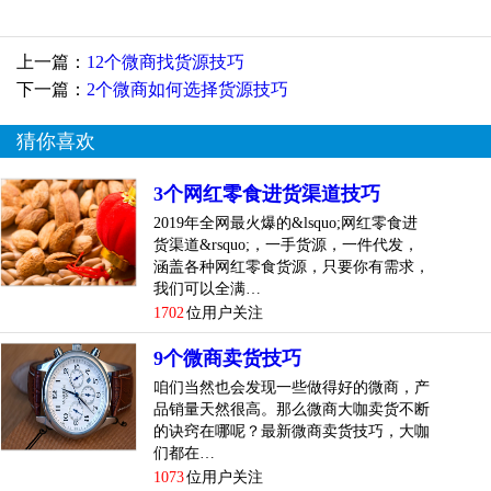
分享给大家~
上一篇：
12个微商找货源技巧
其实，据我了解服装微商代理的商品来源有很多，自已可以
下一篇：
2个微商如何选择货源技巧
直接去服装市场找，如果有介绍的朋友要做服装微商的，那
么你可以注意，不要直接拿货给朋友，但应该找上司，这样
猜你喜欢
才能你可以得到正常的商品来源，只要你自己的营销做得很
好，你可以用一定的金额升级到代理，然后你可以从更好的
3个网红零食进货渠道技巧
方式获得货物，你可以达到比较高位置，直接与制造商协
2019年全网最火爆的&lsquo;网红零食进
商，如果你得到制造商的代理权利，那...
[
查看详情
]
货渠道&rsquo;，一手货源，一件代发，
涵盖各种网红零食货源，只要你有需求，
top
4
微商代理货源怎么样才能做好?推荐你试试这招
我们可以全满…
技巧
1702
位用户关注
代理经营管理的一个路径规划，你想覆盖哪类大学生消费群
9个微商卖货技巧
体，你想霸占哪的市场，就要选取适合这方面领域的新产
咱们当然也会发现一些做得好的微商，产
品，
品销量天然很高。那么微商大咖卖货不断
的诀窍在哪呢？最新微商卖货技巧，大咖
们都在…
再在这个新产品领域里选取一个好货源渠道，进行长久的经
1073
位用户关注
营管理下去。