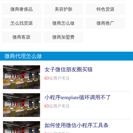
是坚持不下来就是真的太懒。不要总说别人做代理能一个月
收入过万，为什么自己不行。不要怪这怪那。自己想想。别
微商奢侈品
美容护肤
特色货源
人发图发到凌晨的时候你在做什么。别人在努力宣传自己的
怎么找货源
微商怎么做
微商推广
时候你又再干什么。
微商客源
微商加盟费
想做微商的加我微信吧。
同等质量我保证我家价格比较低。纯一手货源。男装是原单
微商代理怎么做
的，专柜品质属于中档左右，...
[
查看详情
]
top
9
女子微信朋友圈买猫
2015微商代理如何做?微商代理货源网?_微商路
在何方技巧
63
位用户关注
2015微商代理如何做?微商代理货源网?_微商路在何方?如今
乱世出英雄，谁的模式符合时代潮流，谁的利润持续增长，
小程序template循环调用不了
谁的营销模式没有触犯法律，谁的团队高度互补，谁的社群
怎么办
63
位用户关注
持续补充血液，那么谁就会真正笑傲江湖。所以不要拿曾经
那些辉煌经验和比较傲娇的资历来说话，这个时代不信这
如何使用微信小程序工具条
个，信得市场的检验，因为每一个阶段都会有每一个阶段的