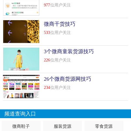
...
[
查看详情
]
977
位用户关注
top
7
整理一些目前运营比较好的微商代理货源网站
技巧
微商干货技巧
微商在今年如火如荼进行中，为了让大家找到更优质的货
533
位用户关注
源。也为了发展微商代理的微商们更好的宣传。
微商货源
网整理了一些目前运营的比较好的、比较靠谱的微商代理网
3个微商童装货源技巧
站，大家可以看看。
226
位用户关注
1、目前比较比较知名的是微商货源网
http://www.360hyzj.com/
一个面向微商及网商提供免费微商货源代理加盟信息交流平
26个微商货源网技巧
台.
234
位用户关注
2、315货源网
http:...
我是正文的中间[
我是比较后的查看全文
]
top
8
一手货源
微商纯
进货 内衣微商代理货源技巧
频道查询入口
我是一手货源工厂直接拿出来。没有经过再次加价。我们家
现在代理50多个。每天都有单的大约20来个。别的代理呢不
微商鞋子
服装货源
零食货源