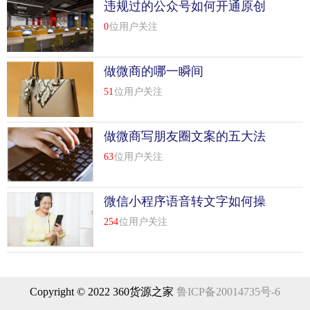
违规过的公众号如何开通原创
0
位用户关注
做微商的哪一瞬间
51
位用户关注
做微商写朋友圈文案的五大法
则
63
位用户关注
微信小程序语音转文字如何操
作
254
位用户关注
Copyright © 2022 360货源之家
鲁ICP备20014735号-6