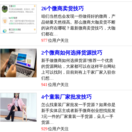
微商都是从哪里进货？微商进货的话其实会有很多种选择，
26个微商卖货技巧
现在很多人都会考虑用网络批发的形式，网络渠道相对来说
咱们当然也会发现一些做得好的微商，产
会比较轻松简单，直接通过手机或者各种平板等，只要有网
品销量天然很高。那么微商大咖卖货不断
络就可以查看货源情况，相对来说更为轻松简单，很好地保
的诀窍在哪呢？最新微商卖货技巧，大咖
们都在…
障了广大微商人士们的货源需求，减少了很多困扰。不过网
977
位用户关注
络批发的话通常也都要审核好，看看是否具有好的安全保
障，是否具有稳定运作，尽量能够避免一些运作不稳定的平
2个微商如何选择货源技巧
台，影响到自我实际代理运作，要区分好平台发展，挑选...
新手做微商如何选择货源?推荐一个优质
[
查看详情
]
的货源网站，大家都可以在这样平台网站
上可以找到，目前则有上千家厂家入驻你
top
5
们想…
微商进货一般在哪里找货源技巧
941
位用户关注
微商进货一般在哪里找货源？通常微商是利用了熟人的社交
4个童装厂家批发技巧
属性，通过特殊的渠道进行社会化的分销的模式，可以是企
怎么找童装厂家批发一手货源？如果你是
业主或者是个人利用社会化的媒体来进行营销，从模式上来
新手实体店主或者新手微商创业想找批发
说可以分为两种，第1种就是利用微信公众号，另外一种就
3元一件的厂家童装一手货源，朵儿一手
是可以直接在朋友圈里面去进行宣传，只需要别人看到了产
货源…
品，如果对于产品非常的满意就可以直接进行购买了，我想
929
位用户关注