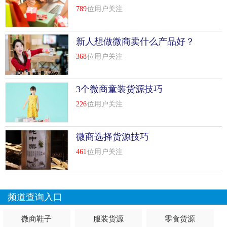
通...
[
查看详情
]
789
位用户关注
top
7
做微商怎么在阿里巴巴进货？阿里巴巴微商进
货教程技巧
新人想做微商卖什么产品好？
做微商货源从哪里来的
做微商货源问题一直是新手焦虑的，而阿里巴巴的货源平台
368
位用户关注
近期被受到微商关注，那么做微商怎么在阿里巴巴进货？跟
小编一起来看下教程。
3个微商童装货源技巧
226
位用户关注
阿里巴巴微商进货教程
1、阿里巴巴分销商是否需要缴纳费用?
微商选择货源技巧
不需要，以代销市场名义收取费用的行为、一律为诈骗行
461
位用户关注
为。
2、代销市场相关名词定义
频道查询入口
代销市场定义：
微商鞋子
服装货源
零食货源
是指为用户提供代销服务和管理的网络交易平台。代销市场