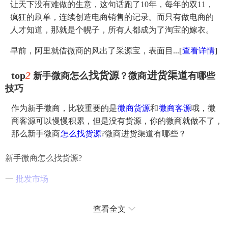
让天下没有难做的生意，这句话跑了10年，每年的双11，
疯狂的刷单，连续创造电商销售的记录。而只有做电商的
人才知道，那就是个幌子，所有人都成为了淘宝的嫁衣。
早前，阿里就借微商的风出了采源宝，表面目...
[
查看详情
]
top
2
找货源
进货渠道
新手微商怎么
？微商
有哪些
技巧
作为新手微商，比较重要的是
微商货源
和
微商客源
哦，微
商客源可以慢慢积累，但是没有货源，你的微商就做不了，
那么新手微商
怎么找货源
?微商进货渠道有哪些？
新手微商怎么找货源?
一
批发市场
这是厂家比较容易让代理知道的方式，可以结合自己旁边的
查看全文
优势，看看自己的城市周围有哪些批发市场，直接去批发市
场找货源，这样不仅能看到产品的质量，还能知道具体的价