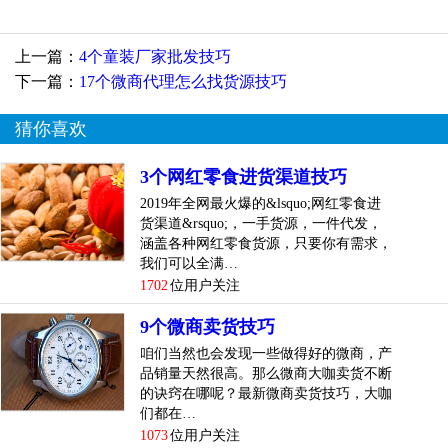
格。
上一篇：
4个童装厂家批发技巧
小编在这里给新手微商一个建议，那就是你去批发市场的...
下一篇：
17个微商代理怎么找货源技巧
[
查看详情
]
top
3
阿里巴巴进军微商就能挽救微商吗技巧
猜你喜欢
登陆淘宝卖家的千牛电脑客户端，弹出一条1688货源信息，
3个网红零食进货渠道技巧
给我的第一感觉是阿里巴巴要进军微商领域了?登陆到1688
2019年全网最火爆的&lsquo;网红零食进
首页可以看到导航栏中有了“微商进货”一项，这一项就
货渠道&rsquo;，一手货源，一件代发，
是“微供市场”的链接。
涵盖各种网红零食货源，只要你有需求，
我们可以全满…
1702
位用户关注
进入到微供市场，我们发现1688专门为微商开发了一款手机
app——采源宝，从页面左侧的“快速导航”中可以清晰看到供
9个微商卖货技巧
货产品的类目，每个类目会有一款推荐产品在“微供市场”的
咱们当然也会发现一些做得好的微商，产
首页展示，不过流量真的不小，每件推荐产品的代理人数少
品销量天然很高。那么微商大咖卖货不断
的几千...
[
查看详情
]
的诀窍在哪呢？最新微商卖货技巧，大咖
们都在…
top
4
现在的微商都是从哪里进货的技巧
1073
位用户关注