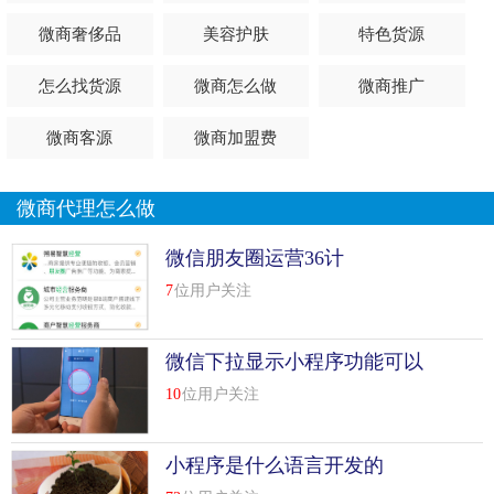
是1688提供“一件代发”服务的...
[
查看详情
]
微商奢侈品
美容护肤
特色货源
top
8
新手微商进货不得不知的技巧
怎么找货源
微商怎么做
微商推广
网购的出现给人们的生活带来的便利是有目共睹的，从我们
身边快递的增加，物流公司的增多，网购平台的增多......就
微商客源
微商加盟费
可以看出网购给人们带来的影响有多大。随着网购市场的扩
大，微商也被加入了网购的行业，因此导致了越来越多的人
微商代理怎么做
加入了微商。那么作为一名微商，想要进货的话，需要掌握
一些什么技巧呢?
微信朋友圈运营36计
7
位用户关注
第一：货源质量
大家有购物的应该都知道开网店的话，货源的质量是有多重
微信下拉显示小程序功能可以
要吧!作为一名微商的话，其实卖的更加是在质量方面...
[
查看
关闭吗
详情
]
10
位用户关注
top
9
支付宝再发大招，马云真的做微商了技巧
小程序是什么语言开发的
比较近阿里旗下支付宝动作确实不少，先是大张旗鼓对外宣