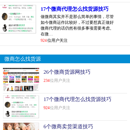
这一种经营的模式是实现了商品的社交分享的功能，熟人可
17个微商代理怎么找货源技巧
以向他人展示产品，从基础的流程上来说，这种新型...
[
查
做微商其实并不是那么简单的事情，尽管
看详情
]
如今微商运作比较好，不过要想真正做好
微商代理的话仍然有很多事项需要考虑。
top
6
想要做微商但不知道去哪找货源，微商进货渠
在微…
道技巧
924
位用户关注
想要做微商但不知道去哪找货源，微商进货渠道有哪些？这
是很多新手微商都有碰到的情况，下面跟小编一起来看下微
微商怎么找货源
商怎么进货。
26个微商货源网技巧
做微商第一步就要找好货源，选择一种可信赖好品种高质量
234
位用户关注
的产品才是在微商领域中长久的发展。
通过淘宝或者阿里巴巴
17个微商代理怎么找货源技巧
924
位用户关注
不知大家有没有注意到搜索竞价的产品在淘宝上面基本上都
是有的，那么我们可以在淘宝上面搜索行业词(比如我们想
做：美容，那就搜索这个关键字)，看看淘宝的自然排名和直
6个微商卖货渠道技巧