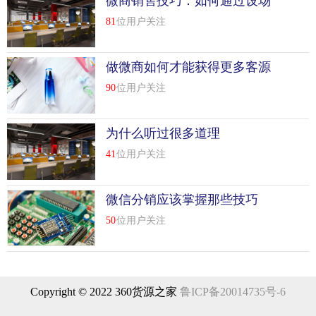
微商销售技巧：如何通过设场
景引导客户下单
81
位用户关注
做微商如何才能获得更多客源
90
位用户关注
为什么听过很多道理
41
位用户关注
微信分销应该掌握那些技巧
50
位用户关注
Copyright © 2022 360货源之家
鲁ICP备20014735号-6