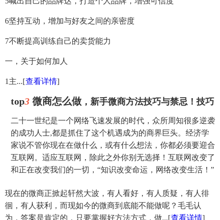
5喊出自己的品牌达，打造个人品牌，增强可信度
6坚持互动，增加与好友之间的亲密度
7不断提高训练自己的卖货能力
一，关于如何加人
1主...
[
查看详情
]
top
3
微商怎么做
，新手微商方法技巧与禁忌！技巧
二十一世纪是一个网络飞速发展的时代，众所周知很多逆袭
的成功人士,都是抓住了这个机遇成为的商界巨头。经济学
家说不管你现在在做什么，或有什么想法，你都必须要迎合
互联网。适应互联网，除此之外你别无选择！互联网改变了
和正在改变我们的一切，“知识改变命运，网络改变生活！”
现在的微商正掀起轩然大波，有人看好，有人质疑，有人徘
徊，有人获利，而现如今的微商到底能不能做呢？毛毛认
为，答案是肯定的，只要掌握好方法方式，做...
[
查看详情
]