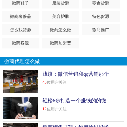
微商鞋子
服装货源
零食货源
微商奢侈品
美容护肤
特色货源
怎么找货源
微商怎么做
微商推广
微商客源
微商加盟费
微商代理怎么做
浅谈：微信营销和qq营销那个
效果好
45
位用户关注
轻松6步打造一个赚钱的的微
信公众号
12
位用户关注