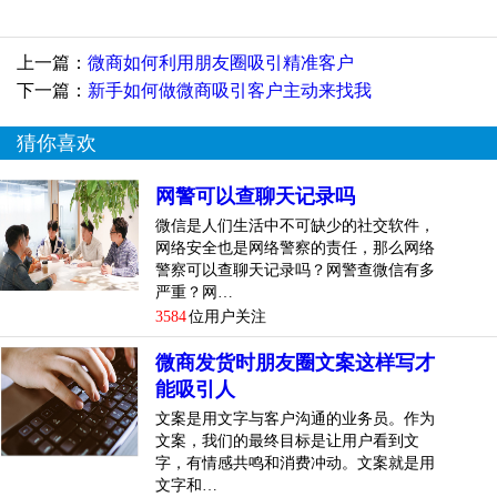
如买大米的福哥，就叫微信卖大米的福哥。一看就知道他是
卖大米的。微信的名字建议是你的行业或产品加上你的个人
上一篇：
微商如何利用朋友圈吸引精准客户
名字，但不建议用微店的英文名难以识别名字。另外，微信
下一篇：
新手如何做微商吸引客户主动来找我
号不要太复杂。建议用数字或者简单的英文字母，方便人们
给微信号加你。
猜你喜欢
2.选择好的产品
网警可以查聊天记录吗
做微信营销，选择很重。建议选择应具有以下特征：
微信是人们生活中不可缺少的社交软件，
网络安全也是网络警察的责任，那么网络
1毛利率高：保证50%的毛利率，甚至越高越好，比如化妆
警察可以查聊天记录吗？网警查微信有多
品；
严重？网…
3584
位用户关注
2竞争少：比如地方特产，衣服鞋子建议不要在微信上卖，因
微商发货时朋友圈文案这样写才
为太多，所以选择独特或者专属的产品；
能吸引人
质量好，质量一定要保证！
文案是用文字与客户沟通的业务员。作为
文案，我们的最终目标是让用户看到文
大众需求：每个人都可以有需求。比如大家都愿意尝试自己
字，有情感共鸣和消费冲动。文案就是用
吃的产品。如果是衣服鞋子，要么是对款式不满意，要么是
文字和…