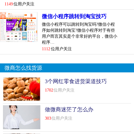
1149
位用户关注
1开支付宝账户；2申请微信微信账号；3请专业公司开发微
微信小程序跳转到淘宝技巧
店；准备多个银行账户。
微信小程序可以跳转到淘宝吗?微信小程
5.其他问题
序如何跳转到淘宝?微信小程序对于有些
用户而言其实是个非常好的平台，微信小
发货问题：产品包装，找快递等。
程序…
1112
位用户关注
售后问题：售后流程和售后问题。
产品材质：文字、图片等。
微商怎么找货源
营销方法
3个网红零食进货渠道技巧
1702
位用户关注
营销方法
十大营销策略
做微商迷茫了怎么办
一、定位
303
位用户关注
营销的第一要素是定位。我们做微商，其实是做营销的，所