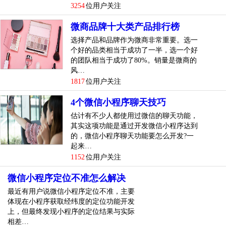
3254
位用户关注
不合适。
微商品牌十大类产品排行榜
容易传播：微信写太多字放太多图不方便，比较好在200字以
内把产品说清楚，也方便大家记忆。
选择产品和品牌作为微商非常重要。选一
个好的品类相当于成功了一半，选一个好
3.熟悉产品
的团队相当于成功了80%。销量是微商的
风…
在销售产品之前，你要熟悉产品，能够提炼出产品的卖点。
1817
位用户关注
它的卖点是什么，比如普威面膜的黄金铂金面膜？我主要针
4个微信小程序聊天技巧
对几点进行了提炼：
估计有不少人都使用过微信的聊天功能，
其实这项功能是通过开发微信小程序达到
黄金版：深层修复紧致
的，微信小程序聊天功能要怎么开发?一
起来…
白金版：美白补水保湿
1152
位用户关注
上唯*的可纤维，丝绸史上比较合适的丝绸面膜
微信小程序定位不准怎么解决
4.产品载体
最近有用户说微信小程序定位不准，主要
体现在小程序获取经纬度的定位功能开发
微信上有个缺点，就是下单付款不方便，怎么办？所以你应
上，但最终发现小程序的定位结果与实际
相差…
该做好以下准备：