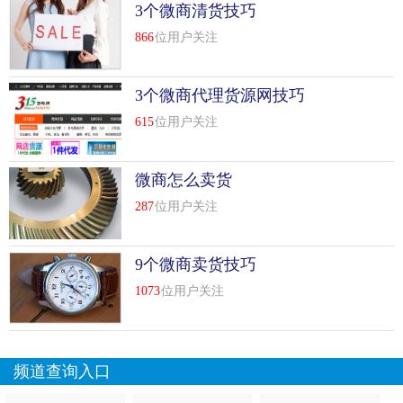
以一定要明确定位。应该明确你卖什么产品，提供什么服
3个微商清货技巧
务。比如你卖的是保*品，那么你的客户关注的是保*。那么
866
位用户关注
你的微信内容应该是基于这个想法，我们应该是健康相关的
人。就我柴公子而言，我是微商的自媒体工作者，所以我的
3个微商代理货源网技巧
定位是，微商是自媒体，写文章、讲课、内容都是微商关心
的话题。你的定位越准，你的客户群就越准，这样转化率就
615
位用户关注
高，粉丝就不会多，反而更准。
第二，提供价值
微商怎么卖货
287
位用户关注
为什么关注你，除了你是我的朋友，更多的是因为你有价
值。你漂亮，你能写文章，你能赚钱，你的产品能帮助她，
也是一种价值。简而言之，你的价值是什么，你能给他们什
9个微商卖货技巧
么，你需要知道。因此，我们必须挖掘自己的优势，扩大优
1073
位用户关注
势。比如我写了一年的文章，对我的粉丝来说是一种价值。
我在yy上和他们分享了，这是一种价值。我做的这个产品能
为我们代理人赚钱，是一种价值。无论你是总经理还是小代
频道查询入口
理，你都是有价值的。总经理要考虑如何带领你的团队成
长，赚钱。你是一个小代理，你得想想怎么给客户提供美容