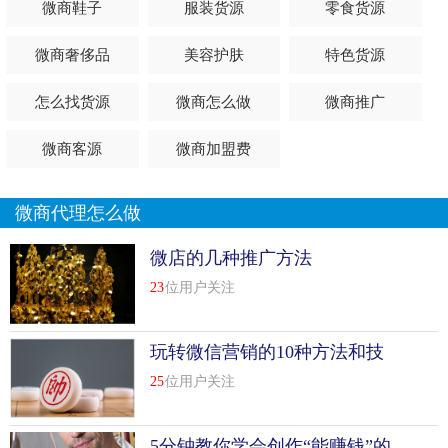
微商鞋子
服装货源
零食货源
护肤知识。
第三，视频分享
微商奢侈品
美容护肤
特色货源
现在微信推出了一个功能，小视频分享，对我们做微商来说
怎么找货源
微商怎么做
微商推广
是一个非常好的功能。比如你送货，你送货，你遇到谁，这
些都可以通过视频发送出去，让人感觉真实可信。很多人总
微商客源
微商加盟费
说我们微商是装的。如果你发一堆货，视频发出去，可信度
会很高。我的弟子燕窝姐，还有上次朋友圈推荐的90后美女
微商代理怎么做
经常用视频，让你的客户和代理人更有信心。
微店的几种推广方法
第四，分享生活
23
位用户关注
很多人的朋友圈内容都是广告，不知道她是真的不知道怎么
分享还是不愿意分享。微商是生活营销，情感营销，如果都
玩转微信营销的10种方法和技
是广告，谈生活，谈情感。我什么都不懂，我不认识你，怎
巧
么从你这里买产品，怎么有信心跟你走？朋友圈的日常生活
25
位用户关注
可以增进与客户的感情，拉近你们之间的距离。您还可以实
时分享客户反馈、代理反馈、团队风格和订单。总之每天都
5分钟教你学会创作“能赚钱”的