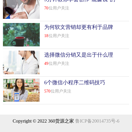
要分享一些亮点。学会包装，学会营销，学会炒作。这不是
卖货文案
70
位用户关注
秘密。每个做微信生意的人都知道，如果你不知道，你就活
该做得不好。
为何软文营销却更有利于品牌
第五，坚持原创
推广
18
位用户关注
比较近，我和很多擅长微商的人以及我的姚彦代理进行了交
流。我会找到一个共同的特点。他们的朋友圈基本都是原
选择微信分销又是出于什么理
创，很少复制粘贴。很多做不好的微商基本都是抄袭。做搬
由
运工，因为习惯了临摹，喜欢临摹，所以无法思考。做微信
49
位用户关注
生意看似简单，其实很难。做的好的话，微商一直在想下一
个微信怎么发，怎么写才能引起我的粉丝和我的客户的关
6个微信小程序二维码技巧
注。这样才能经营好朋友圈。原创可以让人了解你的性格，
570
位用户关注
知道你在用心做事，欣赏你的态度。
第六，混圈子
没有社群，没有微商，就是圈子和社群的力量。如果你是一
Copyright © 2022 360货源之家
鲁ICP备20014735号-6
个微商，一个盈利的微商，你一定要有自己的圈子，不管是
线上还是线下，这也是为什么我们经常采取线下活动的时