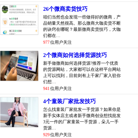
场地进货。如果能在当地找到合适的厂商，也是...
[
查看详情
]
26个微商卖货技巧
咱们当然也会发现一些做得好的微商，产
top
4
内衣微商一手货源 微商内衣月入十万不是梦技
品销量天然很高。那么微商大咖卖货不断
巧
的诀窍在哪呢？最新微商卖货技巧，大咖
们都在…
微信朋友圈，一个做代理的小伙，只花了半年的时间，从代
977
位用户关注
理范丘琦内衣起步，做到月销售额超过10万。”徽商联盟品
牌公关小v爆料以后，小伙伴们都震惊了。
2个微商如何选择货源技巧
新手做微商如何选择货源?推荐一个优质
在人群中，这个网名叫布洛迪的小伙甚至没有值得你注意的
的货源网站，大家都可以在这样平台网站
上可以找到，目前则有上千家厂家入驻你
闪光点，而在网上，他则成了炙手可热的微商代理，布洛迪
们想…
是一个普通的不能再普通的男孩，他说，自己之所以从兼
941
位用户关注
职，到完全投身于这个行业，原因只有一点：不用交际应酬
陪笑脸送红包。
4个童装厂家批发技巧
怎么找童装厂家批发一手货源？如果你是
代理之路
新手实体店主或者新手微商创业想找批发
3元一件的厂家童装一手货源，朵儿一手
布洛迪刚开始做的是...
[
查看详情
]
货源…
929
位用户关注
top
5
代理怎么做
怎么找货源
微商
，
技巧