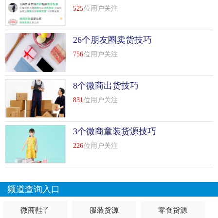
525
位用户关注
理技巧
我是一名微商代理，两年了，每一天都有很多陌生人加我为
26个朋友圈卖货技巧
好友，购买我的代理产品或者做代理，我的手机几乎没有停
756
位用户关注
过的接单，收款，在晚上深夜的时候我还要教导一些新进来
的代理，跟他们分享自己的微商经验，解答他们的疑问。这
样的生活让我感觉自己很有成就感，两年内，我靠做微商兼
8个微商出货技巧
顾了家里的大小事务的同时我还把跟老公买的套房的贷款还
831
位用户关注
清了，还买了车，儿子能上好的学校，这些成就，都是做微
商带给我的。
3个微商童装货源技巧
在做微商之前，我只是一个刚刚结了...
[
查看详情
]
226
位用户关注
top
7
如何寻找微商好货源?有什么好方法吗技巧
现在加入微商队伍的人群越来越多了，大家都想通过微信赚
频道查询入口
钱。但是对于微商来说，货源很重要，想要做好一个微商，
一定要学会去找微商一手货源，各位微商们，知道微商怎么
微商鞋子
服装货源
零食货源
找一手货源吗?如何寻找微商好货源?想做微商的你，对于货