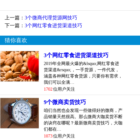
圈分享。
很多时候…………&h...
[
查看详情
]
上一篇：
3个微商代理货源网技巧
下一篇：
3个网红零食进货渠道技巧
top
3
微商怎么找一手货源？现在做微商一手货源渠
道有哪些技巧
猜你喜欢
前面给大家介绍了不少
微商代理
信息，有不少人想要自己
3个网红零食进货渠道技巧
做微商
找货源
卖，那么微商怎么找一手货源？现在做微商
2019年全网最火爆的&lsquo;网红零食进
有哪些一手货源渠道？
货渠道&rsquo;，一手货源，一件代发，
涵盖各种网红零食货源，只要你有需求，
微商怎么找一手货源？
我们可以全满…
1702
位用户关注
微商找一手货源：阿里巴巴
9个微商卖货技巧
做电商的人都知道，阿里巴巴是专门提供货源的地方，大家
咱们当然也会发现一些做得好的微商，产
可以直接去阿里巴巴找。
品销量天然很高。那么微商大咖卖货不断
的诀窍在哪呢？最新微商卖货技巧，大咖
微商找一手货源：到
批发市场
或者厂商进货
们都在…
1073
位用户关注
去当地的批发市场或者去一些比较有名、质量好的的批发市