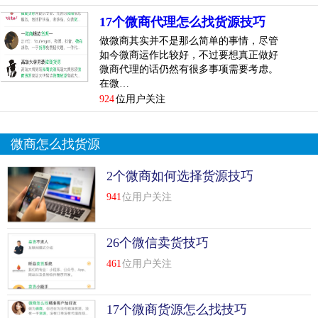
17个微商代理怎么找货源技巧
微商一手货源号真的能赚钱吗
做微商其实并不是那么简单的事情，尽管
如今微商运作比较好，不过要想真正做好
真能赚钱的
微商代理的话仍然有很多事项需要考虑。
在微…
微商不要做成杂货店要有一手货源薄利多销？
924
位用户关注
这样才能干的长久，才能发展起来,这才是长远发展之道。
微商怎么找货源
微商从哪里找货源才好
2个微商如何选择货源技巧
建议考虑有市场前景的行业，比较好是亲自能去看的，亲身
体现才知道真假。
941
位用户关注
微商代理怎么做，怎么找货源
26个微信卖货技巧
货源不需要太多，把一件做好，就行了。想丰富产品，也就
461
位用户关注
做2~3样。市场还行，赚不了大钱，但是稳定，也不需投入，
不需要囤货什么的...
[
查看详情
]
17个微商货源怎么找技巧
top
6
微商一手货源免费代理,微商厂家0元免费招代