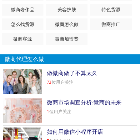
源是不是也觉得头大呢?别着急，小编就来为大家介绍
微商
微商奢侈品
美容护肤
特色货源
货源
的相关事宜。
怎么找货源
微商怎么做
微商推广
如何寻找微商好货源?
微商客源
微商加盟费
到批发市场或者厂商进货
去当地的批发市场或者去一些比较有名、质量好的的批发市
微商代理怎么做
场地进货...
[
查看详情
]
做微商做了不算太久
top
8
零食微商能不能赚钱?零食微商一手货源技巧
72
位用户关注
想
微商怎么做
，我就说说自己的感受的吧。刚开始做的时
候心里真的很兴奋，毕竟是自己的第一个事业不兴奋那是假
微商市场调查分析:微商的未来
的。可是当做了一段时间才发现刚开始的那种兴奋劲已经消
在哪里
失了。取而代之是心灰意冷。每天不是刷屏就是互推，一天
1
位用户关注
下来晚上睡觉闭上眼全是这些东西，我感觉自己真的很努力
了，可是就是一点成绩都没有，我也想过放弃过不想再做
如何用微信小程序开店
了。真的。可是当自己静下来的时候，左思右想为啥别人都