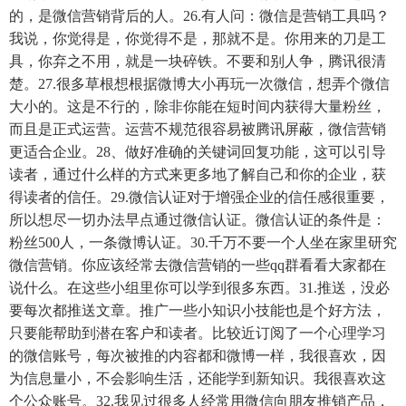
的，是微信营销背后的人。26.有人问：微信是营销工具吗？
我说，你觉得是，你觉得不是，那就不是。你用来的刀是工
具，你弃之不用，就是一块碎铁。不要和别人争，腾讯很清
楚。27.很多草根想根据微博大小再玩一次微信，想弄个微信
大小的。这是不行的，除非你能在短时间内获得大量粉丝，
而且是正式运营。运营不规范很容易被腾讯屏蔽，微信营销
更适合企业。28、做好准确的关键词回复功能，这可以引导
读者，通过什么样的方式来更多地了解自己和你的企业，获
得读者的信任。29.微信认证对于增强企业的信任感很重要，
所以想尽一切办法早点通过微信认证。微信认证的条件是：
粉丝500人，一条微博认证。30.千万不要一个人坐在家里研究
微信营销。你应该经常去微信营销的一些qq群看看大家都在
说什么。在这些小组里你可以学到很多东西。31.推送，没必
要每次都推送文章。推广一些小知识小技能也是个好方法，
只要能帮助到潜在客户和读者。比较近订阅了一个心理学习
的微信账号，每次被推的内容都和微博一样，我很喜欢，因
为信息量小，不会影响生活，还能学到新知识。我很喜欢这
个公众账号。32.我见过很多人经常用微信向朋友推销产品，