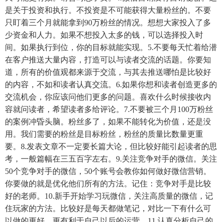
是关于投资和执行。不投资是不可能获得大量粉丝的。不要
只盯着三个月就能拿到90万粉丝的情况。想想大家投入了多
少资金和人力。如果不想投入太多的钱，可以选择投入时
间。如果执行到位，你的目标就能实现。5.不要每天忙着给潜
在客户推送大量内容，打造可以与读者交流的话题。你要知
道，所有的价值观都来源于交流，与其去推送哪怕是比较好
的内容，不如和读者认真交流。6.如果你想和读者创造更多的
交流机会，你应该问他们更多的问题。喜欢什么时候接收内
容就问读者，希望读者多给评论。7.不要被三个月100万粉丝
的案例冲昏头脑。粉丝多了，如果不能转化为价值，还是没
用。我们需要的粉丝是目标粉丝，粉丝的质量比数量更重
要。8.发表文章不一定要长篇大论，但比较好能引起读者的思
考，一般篇幅在三五百字左右。9.关注竞争对手的微信。关注
50个竞争对手的微信，50个账号会教你如何做好微信营销。
你要做的就是优化他们所有的方法。记住：竞争对手是比较
好的老师。10.新手开始学习玩微信，关注高质量的微信，记
住玩家的方法。比较好是每天都做笔记，对比一下有什么可
以做的更好，更有利于自己以后的运营。11.认真分析自己的