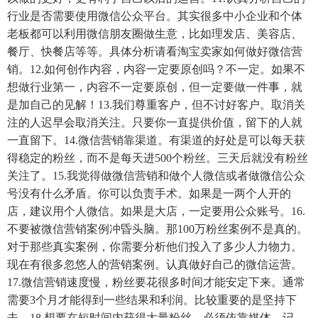
行业是否需要使用微信公众平台。其实很多中小企业和个体
老板都可以利用微信朋友圈做生意，比如理发店、美容店、
餐厅、快餐店等等。具体分析请看淘宝卖家如何做好微信营
销。12.如何创作内容，内容一定要原创吗？不一定。如果不
想做行业第一，内容不一定要原创，但一定要做一件事，就
是加自己的见解！13.我们尊重客户，但不讨好客户。取消关
注的人迟早会取消关注。只要你一直提供价值，留下的人就
一直留下。14.微信营销靠渠道。有渠道的好处是可以每天获
得稳定的粉丝，而不是每天进500个粉丝。三天后就没有粉丝
关注了。15.我觉得做微信营销和做个人微信或者做微信公众
号没有什么矛盾。你可以负责手术。如果是一两个人开的
店，建议用个人微信。如果是大店，一定要用公众账号。16.
不要被微信营销案例冲昏头脑。那100万粉丝案例不是真的。
对于那些真实案例，你需要分析他们投入了多少人力物力。
现在有很多忽悠人的营销案例。认真做好自己的微信运营。
17.微信营销速度慢，粉丝要花很多时间才能安定下来。通常
需要3个月才能得到一些结果和利润。比较重要的是坚持下
去。18.想要在短时间内获得大量粉丝，必须依靠媒体。记