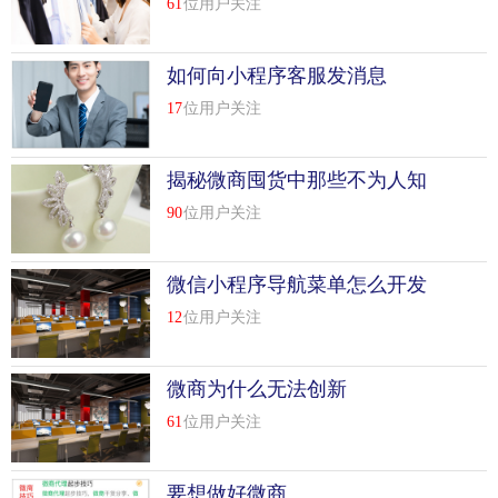
61
位用户关注
如何向小程序客服发消息
17
位用户关注
揭秘微商囤货中那些不为人知
的事
90
位用户关注
微信小程序导航菜单怎么开发
12
位用户关注
微商为什么无法创新
61
位用户关注
要想做好微商