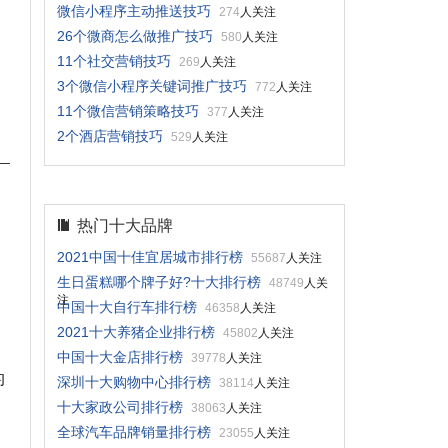
微信小程序主动推送技巧
274
人关注
26个微商怎么做推广技巧
580
人关注
11个社交营销技巧
269
人关注
3个微信小程序关键词推广技巧
772
人关注
11个微信营销策略技巧
377
人关注
2个酒店营销技巧
529
人关注
热门十大品牌
2021中国十佳宜居城市排行榜
55687
人关注
生日蛋糕哪个牌子好?十大排行榜
48749
人关
注
中国十大自行车排行榜
46358
人关注
2021十大养猪企业排行榜
45802
人关注
中国十大金店排行榜
39778
人关注
的
深圳十大购物中心排行榜
38114
人关注
十大家政公司排行榜
38063
人关注
全球汽车品牌销量排行榜
23055
人关注