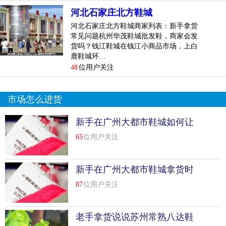
业户以强有力的安全保障。
河北石家庄北方鞋城
河北石家庄北方鞋城商家列表：新手拿货
建设街鞋城现有业户一千三百余户，其中相当一部分是有实
常见问题杭州华茂鞋城批发鞋，商家会发
力的经营大户（仅个人资产就达数百万乃至上千万），他们
货吗？钱江鞋城在钱江小商品市场，上白
遍布各地的广大的销售辐射区域，为他们带来了良好的经济
鹿鞋城环…
效益，也给建设街鞋城带来了更好的声誉，这种良性循环为
48
位用户关注
双方受益。
建设街鞋城几乎囊括了全国所有鞋知名品牌，厂家直销、地
市场怎么进货
区代理比比类皆是，经过开业几年来的经营，已经形成了自
新手在广州大都市鞋城如何让
己独特的经营格局。
自己“成熟起来”
65
位用户关注
下一至上二为主要批发楼层，上三层为童鞋城，上四层为精
品批发零售楼层；地上五层为品牌店，主要经营广州等地的
新手在广州大都市鞋城拿货时
高档鞋，以店中店的独特经营方式建立了自己固定的消费群
应注意哪些方面
体；下二层是独具专业配套经营特色的“城中城”─建设鞋城品
87
位用户关注
牌城，经过周密动作开办起来的建设鞋城品牌城隶属于建设
街鞋城，是鞋城根据市场变化不断调整经营布局，改善经营
老手拿货说说苏州常熟八达鞋
环境的产物，集中了众多知名大品牌，集办公、展区和库房