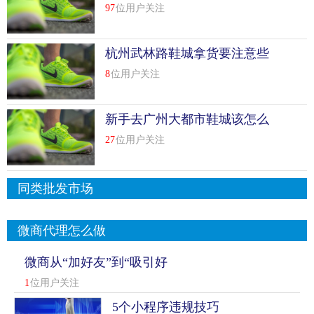
城拿货小窍门
于一体，极大的方便业户的经营和品牌展示，也给顾客选购
97
位用户关注
提供了良好的环境。
杭州武林路鞋城拿货要注意些
鞋城街鞋城这座略带卡通味的建筑象征着它童心般的真诚，
什么杭州武林路鞋城拿货攻略
总经理毕于仁先生揩全体员工领导三千余名业户随时恭候您
8
位用户关注
的光临，并准备给您提供各方面的利。
新手去广州大都市鞋城该怎么
联系方式：
拿货
27
位用户关注
地址：黑龙江省哈尔滨市市辖区黑龙江省哈尔滨市南岗区建
设街123号
同类批发市场
联系电话：0451-53626121
电 话：0451-53604301
微商代理怎么做
传 真：0451-53604301
微商从“加好友”到“吸引好
友”
主营业务：批零鞋
1
位用户关注
5个小程序违规技巧