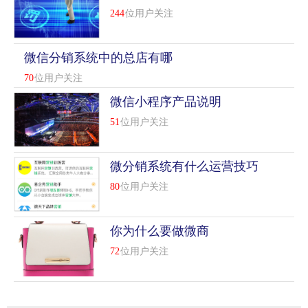
244
位用户关注
微信分销系统中的总店有哪
些功能吗
70
位用户关注
微信小程序产品说明
51
位用户关注
微分销系统有什么运营技巧
80
位用户关注
新手拿货常见问题
你为什么要做微商
72
位用户关注
温州批发鞋，想去温州华侨对面的鞋城批发鞋，一般砍价多
少？
你要拿温州鞋。我教你怎么做，因为我也卖温州鞋。给你。