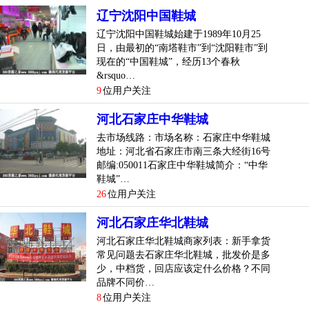
通过全方位的运作策划，为入驻的业户创造比较佳的销售业
辽宁沈阳中国鞋城
绩和形象展示，为品牌厂家全力打造出具有广泛覆盖面的销
辽宁沈阳中国鞋城始建于1989年10月25
售平台，一个全新的、极具市场竞争力的建设街鞋城将呈现
日，由最初的“南塔鞋市”到“沈阳鞋市”到
在广大消费者和鞋业经营者面前。
现在的“中国鞋城”，经历13个春秋
&rsquo…
位于哈尔滨市建设街123号的哈尔滨建设街鞋城系外商独资企
9
位用户关注
业，地处哈尔滨市比较繁华的商业区──南岗秋林地区，到哈
尔滨火车站、客运站仅步行几分钟的距离，地理位置优越，
河北石家庄中华鞋城
交通方便。
去市场线路：市场名称：石家庄中华鞋城
地址：河北省石家庄市南三条大经街16号
建设街鞋城总建设面积１万５千平米， 是一座地上八层、地
邮编:050011石家庄中华鞋城简介：“中华
下三层的现代化建筑， 其中从地下二层到地上五层（七个楼
鞋城”…
26
位用户关注
层）为经营楼层，规模位于黑龙江省之首，在东三省乃至全
国都较有影响；鞋城内共有七部滚梯、两部进口观光电梯、
河北石家庄华北鞋城
一部客梯和两部大功率货梯，为顾客购物和业户经营提供了
河北石家庄华北鞋城商家列表：新手拿货
极便利的条件；全楼设有烟感、喷淋和灭火器等消防设施以
常见问题去石家庄华北鞋城，批发价是多
及消防保安
少，中档货，回店应该定什么价格？不同
******************************************************
品牌不同价…
8
位用户关注
台，比较大限度地防患于未燃；24小时保安服务，给顾客和