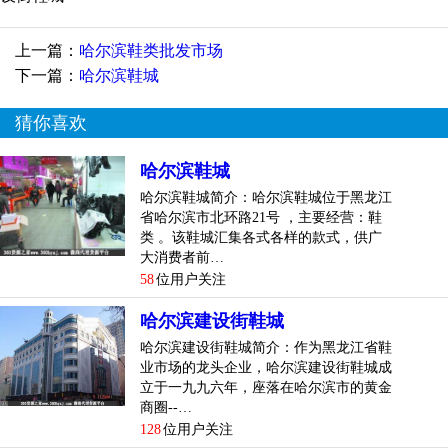
改造后，鞋城现有业户六百多户，鞋的产地涵盖广州、温
州、福建、重庆、成都、沈阳等全国主要制鞋基地，以中高
上一篇：
哈尔滨鞋类批发市场
档鞋为主，几乎囊括了全国的知名品牌厂家。
下一篇：
哈尔滨鞋城
其中，上一层为国内知名品牌形象店，以温州、福建鞋为
猜你喜欢
主；二、三层是精品男女鞋档口，以重庆、成都、沈阳地产
鞋及广州中档鞋为主；四、五层广州高档精品鞋形象店；
哈尔滨鞋城
六、七、八层为国际国内知名品牌写字间；地下一层为精品
哈尔滨鞋城简介：哈尔滨鞋城位于黑龙江
温州、福建鞋档口及精品童鞋档口；地下二层为展示配货
省哈尔滨市北环路21号 ，主要经营：鞋
间。
类 。该鞋城汇集各式各样的款式，供广
大消费者前…
整个布局合理，满足了不同层次消费者的需求。
58
位用户关注
为维护鞋城、业户及消费者的根本利益，降低经营中的风
哈尔滨建设街鞋城
险，哈尔滨建设街鞋城将在改造后推行商场化管理、品牌化
哈尔滨建设街鞋城简介：作为黑龙江省鞋
运营的经营战略，坚持服务高于管理的经营宗旨，建立业户
业市场的龙头企业，哈尔滨建设街鞋城成
服务体系和商场化管理体系，推广“货品监管、市场监测、品
立于一九九六年，座落在哈尔滨市的黄金
商圈--…
牌推广、营销指导”的现代经营管理模式。
128
位用户关注