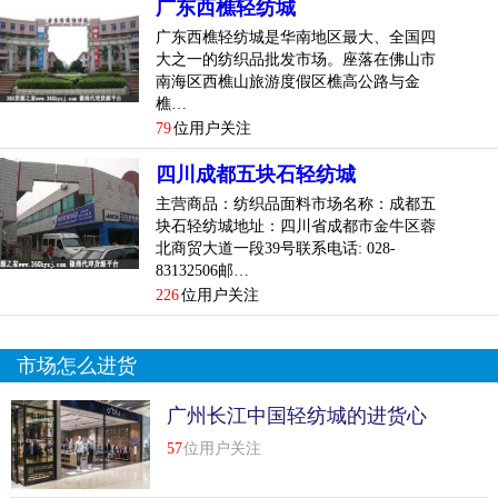
广东西樵轻纺城
广东西樵轻纺城是华南地区最大、全国四
大之一的纺织品批发市场。座落在佛山市
南海区西樵山旅游度假区樵高公路与金
樵…
79
位用户关注
四川成都五块石轻纺城
主营商品：纺织品面料市场名称：成都五
块石轻纺城地址：四川省成都市金牛区蓉
北商贸大道一段39号联系电话: 028-
83132506邮…
226
位用户关注
市场怎么进货
广州长江中国轻纺城的进货心
得；拿货小技巧
57
位用户关注