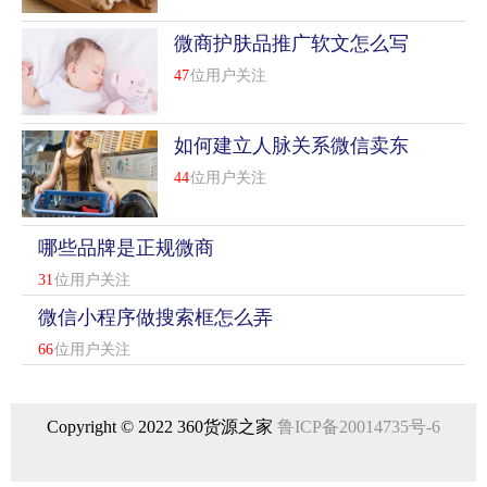
微商护肤品推广软文怎么写
47
位用户关注
如何建立人脉关系微信卖东
西怎么找潜在客源
44
位用户关注
哪些品牌是正规微商
31
位用户关注
微信小程序做搜索框怎么弄
66
位用户关注
Copyright © 2022 360货源之家
鲁ICP备20014735号-6