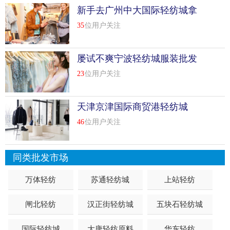
新手去广州中大国际轻纺城拿
货技巧；进货有什么要注意的
35
位用户关注
屡试不爽宁波轻纺城服装批发
市场砍价小窍门
23
位用户关注
天津京津国际商贸港轻纺城
46
位用户关注
同类批发市场
万体轻纺
苏通轻纺城
上站轻纺
闸北轻纺
汉正街轻纺城
五块石轻纺城
国际轻纺城
大唐轻纺原料
华东轻纺