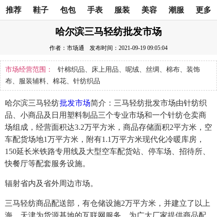
推荐
鞋子
包包
手表
服装
美容
潮服
更多
哈尔滨三马轻纺批发市场
作者：市场通
发布时间：2021-09-19 09:05:04
市场经营范围：
针棉织品、床上用品、呢绒、丝绸、棉布、装饰
布、服装辅料、棉花、针纺织品
哈尔滨三马轻纺
批发市场
简介：三马轻纺批发市场由针纺织
品、小商品及日用塑料制品三个专业市场和一个针纺仓卖商
场组成，经营面积达3.2万平方米，商品存储面积2平方米，空
车配货场地1万平方米，附有1.1万平方米现代化冷暖库房，
150延长米铁路专用线及大型空车配货站、停车场、招待所、
快餐厅等配套服务设施。
辐射省内及省外周边市场。
三马轻纺商品配送部，有仓储设施2万平方米，并建立了以上
海、天津为货源基地的互联网服务，为广大厂家提供商品配