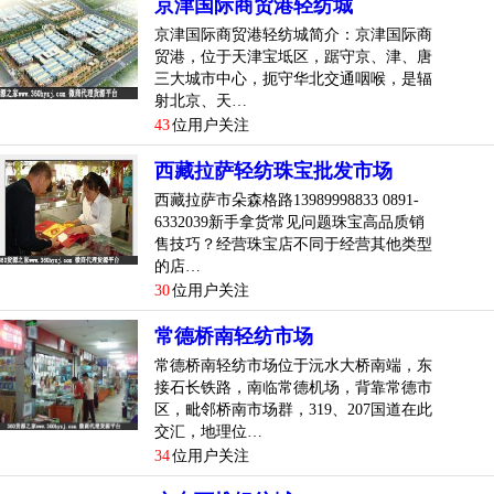
京津国际商贸港轻纺城
京津国际商贸港轻纺城简介：京津国际商
贸港，位于天津宝坻区，踞守京、津、唐
三大城市中心，扼守华北交通咽喉，是辐
射北京、天…
43
位用户关注
西藏拉萨轻纺珠宝批发市场
西藏拉萨市朵森格路13989998833 0891-
6332039新手拿货常见问题珠宝高品质销
售技巧？经营珠宝店不同于经营其他类型
的店…
30
位用户关注
常德桥南轻纺市场
常德桥南轻纺市场位于沅水大桥南端，东
接石长铁路，南临常德机场，背靠常德市
区，毗邻桥南市场群，319、207国道在此
交汇，地理位…
34
位用户关注