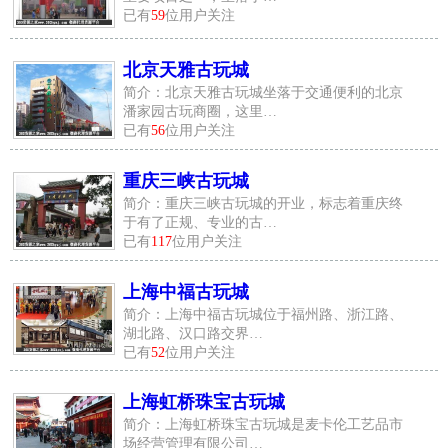
已有
59
位用户关注
北京天雅古玩城
简介：北京天雅古玩城坐落于交通便利的北京
潘家园古玩商圈，这里…
已有
56
位用户关注
重庆三峡古玩城
简介：重庆三峡古玩城的开业，标志着重庆终
于有了正规、专业的古…
已有
117
位用户关注
上海中福古玩城
简介：上海中福古玩城位于福州路、浙江路、
湖北路、汉口路交界…
已有
52
位用户关注
上海虹桥珠宝古玩城
简介：上海虹桥珠宝古玩城是麦卡伦工艺品市
场经营管理有限公司…