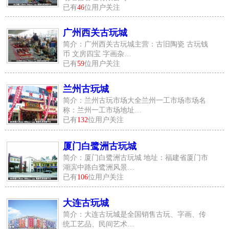
已有
46
位用户关注
广州西关古玩城
简介：广州西关古玩城主营：古旧陶瓷 古玩钱
币 文房四宝 字画杂…
已有
59
位用户关注
兰州古玩城
简介：兰州古玩市场大全兰州一工市场市场名
称：兰州一工市场地址…
已有
132
位用户关注
厦门白鹭洲古玩城
简介：厦门白鹭洲古玩城 地址：福建省厦门市
湖滨中路白鹭洲风景…
已有
106
位用户关注
大连古玩城
简介：大连古玩城是全国销售古玩、字画、传
统工艺品、民间艺术…