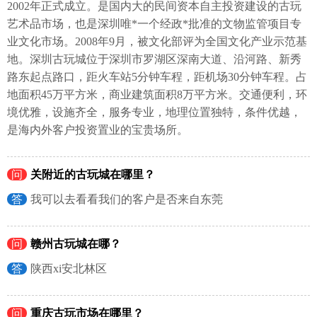
2002年正式成立。是国内大的民间资本自主投资建设的古玩
艺术品市场，也是深圳唯*一个经政*批准的文物监管项目专
业文化市场。2008年9月，被文化部评为全国文化产业示范基
地。深圳古玩城位于深圳市罗湖区深南大道、沿河路、新秀
路东起点路口，距火车站5分钟车程，距机场30分钟车程。占
地面积45万平方米，商业建筑面积8万平方米。交通便利，环
境优雅，设施齐全，服务专业，地理位置独特，条件优越，
是海内外客户投资置业的宝贵场所。
问
关附近的古玩城在哪里？
答
我可以去看看我们的客户是否来自东莞
问
赣州古玩城在哪？
答
陕西xi安北林区
问
重庆古玩市场在哪里？