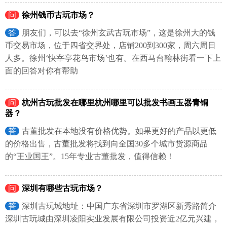
问
徐州钱币古玩市场？
答
朋友们，可以去“徐州玄武古玩市场”，这是徐州大的钱
币交易市场，位于四省交界处，店铺200到300家，周六周日
人多。徐州‘快宰亭花鸟市场’也有。在西马台翰林街看一下上
面的回答对你有帮助
问
杭州古玩批发在哪里杭州哪里可以批发书画玉器青铜
器？
答
古董批发在本地没有价格优势。如果更好的产品以更低
的价格出售，古董批发将找到向全国30多个城市货源商品
的“王业国王”。15年专业古董批发，值得信赖！
问
深圳有哪些古玩市场？
答
深圳古玩城地址：中国广东省深圳市罗湖区新秀路简介
深圳古玩城由深圳凌阳实业发展有限公司投资近2亿元兴建，