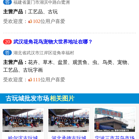
答
福建省厦门市湖滨中路白鹭洲
主营产品：
工艺品、古玩
受欢迎度：
102
位用户喜爱
20
武汉堤角花鸟宠物大世界地址在哪？
答
湖北省武汉市江岸区堤角幸福村
主营产品：
花卉、草木、盆景、观赏鱼、虫、鸟类、宠物、
工艺品、古玩字画
受欢迎度：
111
位用户喜爱
古玩城批发市场
相关图片
哈尔滨古玩城
河北承德古玩城
宁波三市花鸟市场