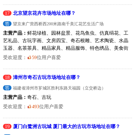
17
北京望京花卉市场地址在哪？
答
望京来广营西桥西200米路南千美汇花艺生活广场
主营产品：
鲜花绿植、园林盆景、花鸟鱼虫、仿真绢花、工
艺礼品、古玩字画、文房四宝、奇石根雕、艺术陶瓷、水晶
玉器、名茶茶具、精品家具、精品服饰、特色绣品、美食街
受欢迎度：
59
位用户喜爱
18
漳州市奇石古玩市场地址在哪？
答
福建省漳州市芗城区胜利东路天福园（立交桥边）
主营产品：
奇石、古玩
受欢迎度：
493
位用户喜爱
19
厦门白鹭洲古玩城 厦门最大的古玩市场地址在哪？