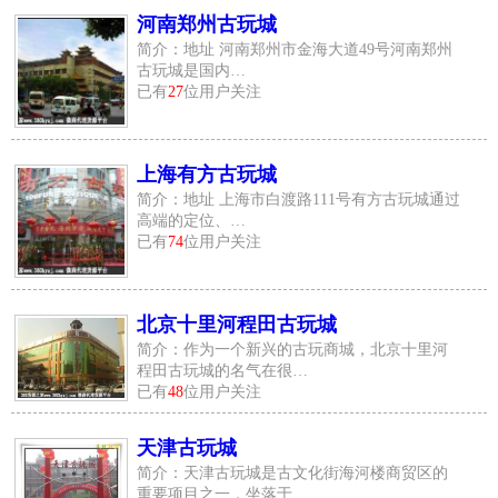
河南郑州古玩城
简介：地址 河南郑州市金海大道49号河南郑州
古玩城是国内…
已有
27
位用户关注
上海有方古玩城
简介：地址 上海市白渡路111号有方古玩城通过
高端的定位、…
已有
74
位用户关注
北京十里河程田古玩城
简介：作为一个新兴的古玩商城，北京十里河
程田古玩城的名气在很…
已有
48
位用户关注
天津古玩城
简介：天津古玩城是古文化街海河楼商贸区的
重要项目之一，坐落于…