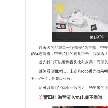
af1空军
以著名的品牌口号“只管做”为主题，带
的标志混搭，带来炫目的视觉冲击！我就给
首先我们可以看到舌头比鞋身高，而假
继续看侧面对比，山寨的logo透光效果
有小r符号，但是fake有。
后可以看到字体会比假的大，绣出来的
3
莆田鞋 淘宝清仓女鞋,靠不靠谱