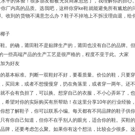
反水平的体验！很多朋友都被无良商家忽悠了，我理解你的担心
你厂内高的品质。选我吧，这样你穿ke鞋就能避免所有尴尬的
脚。收到的货物不满意怎么办？鞋子不掉地上不拆没理由退，给
的椰子
田鞋。的确，莆田鞋不是贴牌生产的，莆田也没有自己的品牌。
鞋的一些高端产品的生产工艺是很严格的，程度不亚于此。大家
添加为好友
品的基本标准。判断一双鞋好不好，要看质量。价位的鞋，只要
鞋，买回来，或者不想慢慢穿，扔在角落里，或者穿一两年。还
双就不会有负担了，可以换。想穿自己的衣服，不小心弄坏了，
，希望对你的实际购买有所帮助！在这里分享10年的行业经验
果你想了解鞋子，你可以联系小编。每天都有不同品牌的鞋子供
，只有你自己知道，但你不在乎别人的眼光，适合你的鞋。买鞋
虑品牌，还要考虑怎么聚。如果你有这个想法，比较会少很多。