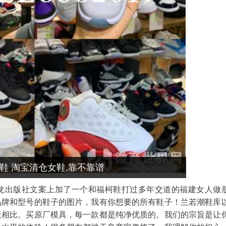
鞋 淘宝清仓女鞋,靠不靠谱
龙出版社文案上加了一个和福柯鞋打过多年交道的福建女人做
品牌和型号的鞋子的图片，我有你想要的所有鞋子！兰若潮鞋库
版相比。买原厂模具，每一款都是纯净优质的。我们的宗旨是让