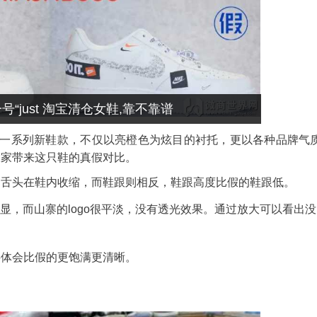
一号“just 淘宝清仓女鞋,靠不靠谱
来一系列新鞋款，不仅以亮橙色为炫目的衬托，更以各种品牌气
大家带来这只鞋的真假对比。
的舌头在鞋内收缩，而鞋跟则相反，鞋跟高度比假的鞋跟低。
明显，而山寨的logo很平淡，没有透光效果。通过放大可以看出没
字体会比假的更饱满更清晰。