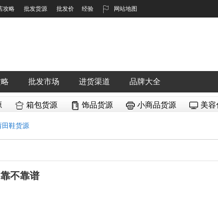
店攻略
批发货源
批发价
经验
网站地图
攻略
批发市场
进货渠道
品牌大全
源
箱包货源
饰品货源
小商品货源
美容
莆田鞋货源
,靠不靠谱