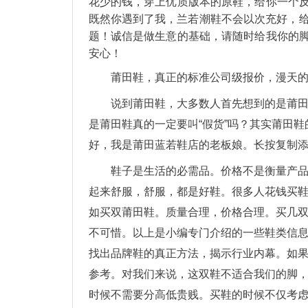
花少的钱，穿上优质版本的原鞋，给你一个
既然你遇到了我，兰若潮鞋不会以次充好，给
题！诚信是做生意的基础，请随时给我你的
安心！
莆田鞋，真正的标准公司级报价，漫天
说到莆田鞋，大多数人首先想到的是莆
是莆田鞋真的一定要叫“假货”吗？其实莆田
好，我是莆田蓝若鞋店的老板娘。长按复制
鞋子是生活的必需品。价格不是衡量产
起来舒服，舒服，都是好鞋。很多人花钱买
如买双莆田鞋。质量合理，价格合理。买几
不可惜。以上是小编专门介绍的一些鞋类信息
找出品牌鞋的真正方法，揭示行业内幕。如
参考。对我们来说，这双鞋不适合我们的脚
时候不需要分高低贵贱。买鞋的时候不仅考