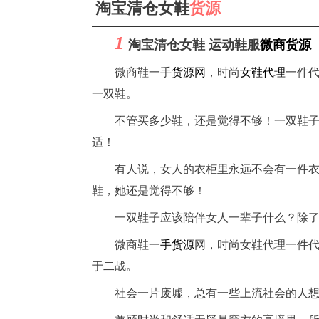
淘宝清仓女鞋
货源
1
淘宝清仓女鞋 运动鞋服
微商货源
微商鞋一手
货源网
，时尚
女鞋代理
一件
一双鞋。
不管买多少鞋，还是觉得不够！一双鞋
适！
有人说，女人的衣柜里永远不会有一件
鞋，她还是觉得不够！
一双鞋子应该陪伴女人一辈子什么？除
微商鞋
一手货源
网，时尚女鞋代理一件
于二战。
社会一片废墟，总有一些上流社会的人