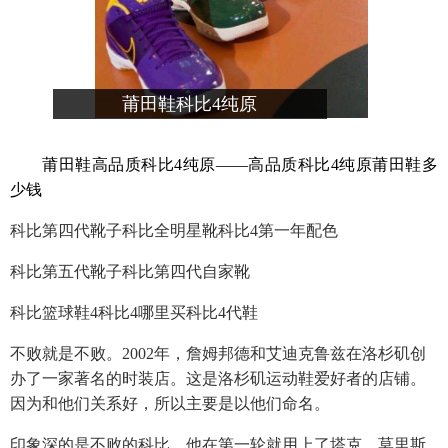
莆田鞋科比4纯原
莆田鞋高品质科比4纯原——高品质科比4纯原莆田鞋多
少钱
科比第四代靴子科比全明星靴科比4第一年配色
科比第五代靴子科比第四代自家靴
科比篮球鞋4科比4哪里买科比4代鞋
不败就是不败。2002年，詹姆邦德和艾迪克鲁兹在洛杉矶创
办了一家著名的时装店。这是洛杉矶运动鞋爱好者的店铺。
因为和他们关系好，所以主要是以他们命名。
印象深的是不败的科比，他在第一轮就用上了塔克、莫里斯