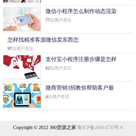
微信小程序怎么制作动态渲染
77
位用户关注
怎样找精准客源微信卖东西怎
么找客_
97
位用户关注
支付宝小程序注册步骤是怎样
的
62
位用户关注
微商营销3招教你帮助客户最
终成交
4
位用户关注
Copyright © 2022 360货源之家
鲁ICP备20014735号-6