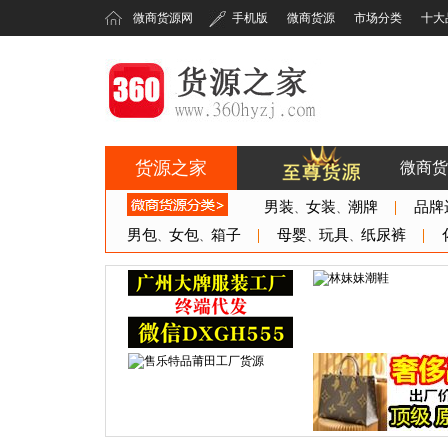
微商货源网
手机版
微商货源
市场分类
十大
货源之家
微商货
360货源之家
男装
女装
潮牌
品牌
、
、
男包
女包
箱子
母婴
玩具
纸尿裤
、
、
、
、