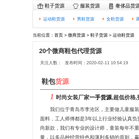
鞋子货源
服装货源
奢侈品货
运动鞋货源
男鞋货源
女鞋货源
当前位置：
首页
>
微商货源
>
鞋子货源
>
运动鞋货源
20个微商鞋包代理货源
关注人数：
发布时间：2020-02-11 10:54:19
鞋包
货源
1
时尚女装厂家
一手货源
,超低价格
我们位于青岛市李沧区，主要做儿童服装
面料，工人师傅都是3年以上行业经验认真负
尚新款，我们有专业的设计师，童装每年不
量，以多品种经营特色和薄利多销的原则，赢