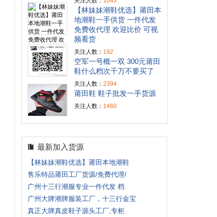
关注人数：
1043
【林妹妹潮鞋优选】莆田本
地潮鞋一手供货 一件代发
免费收代理 欢迎比价 可视
频看货
关注人数：
192
空军一号概一双 300元莆田
鞋什么档次千万不要买了
关注人数：
2394
莆田鞋 鞋子批发一手货源
关注人数：
1460
最新加入货源
【林妹妹潮鞋优选】莆田本地潮鞋
售乐特品莆田工厂货源/免费代理/
广州十三行潮服专业一件代发 档
广州大牌潮牌服装工厂，十三行金宝
真正大牌真皮鞋子源头工厂,专柜