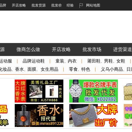
品牌
开店攻略
批发货源
批发价
经验
网站地图
源
微商怎么做
开店攻略
批发市场
进货渠道
运动服
品牌运动鞋
童装
内衣
莆田鞋
男鞋
女鞋
、
、
、
化妆品
香水
面膜
女生用品
零食
特色
义乌小商品
日
、
、
、
、
、