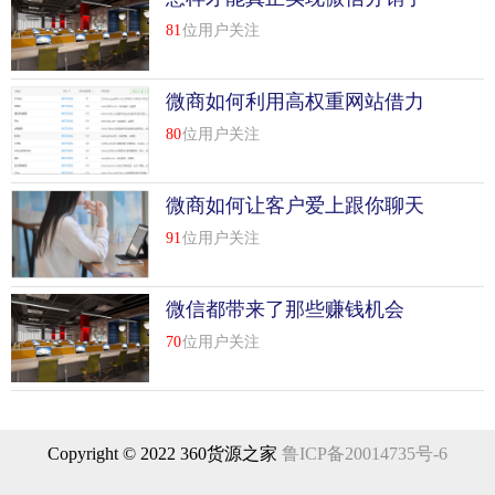
段
81
位用户关注
第六，摆摊卖健康饮食专辑
健康饮食专辑的批发价大概是2元一套，一般10元一套，大部
微商如何利用高权重网站借力
分在市场门口卖。人们现在越来越关注自己的健康，利润也
操作关键词快速排名
80
位用户关注
不差。但是你那里应该有市场，现在卖的人不多。
七、摆摊卖歌曲和影碟
微商如何让客户爱上跟你聊天
成本就是空盘的价格，当然需要加一些人工费用。价格不固
91
位用户关注
定，有的赚了就卖了。很多都是在市场上卖的，也可以在活
动中卖。好买个音箱。买货的时候要知道什么碟比较好卖。
微信都带来了那些赚钱机会
八、摆摊卖小摆件
70
位用户关注
手工制作的小饰品成本一般不高，看你能不能买到便宜的商
品。小饰品一定要时尚新颖，好有漂亮的包装。这样可以卖
的更高，利润更大，但是不要压太多货。
Copyright © 2022 360货源之家
鲁ICP备20014735号-6
九、摆摊卖玄机