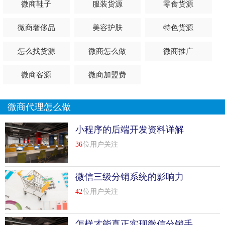
微商鞋子
服装货源
零食货源
去
批发市场
订时髦货，拿个架子，可以去步行街和夜市卖。
这是常见的一种，利润大概翻倍，所以要看你选的衣服和会
微商奢侈品
美容护肤
特色货源
不会卖。批发市场
怎么找货源
微商怎么做
微商推广
第三，摆摊卖硬币戒指
微商客源
微商加盟费
硬币环当然不是硬币做的。进价几毛钱，一般5元一个卖。给
它一种“硬币制作，永不褪色”的价值让人觉得有价值，于是
它流行了一段时间。
微商代理怎么做
第四，摆摊卖书和杂志
小程序的后端开发资料详解
36
位用户关注
书刊杂志，十块钱一本，进价五块钱左右，超市多。你得找
个好地方，能卖的好的或者能卖很久的。初期投入有点高。
微信三级分销系统的影响力
第五，摆摊卖手机配件
42
位用户关注
卖手机配件，做手机膜，手机现在对一些人来说是必需品。
投资不多，但是利润可以收。现在从事这个行业的人很多，
怎样才能真正实现微信分销手
要集中精力去做，无论是产品还是销售方式都有一些区别。