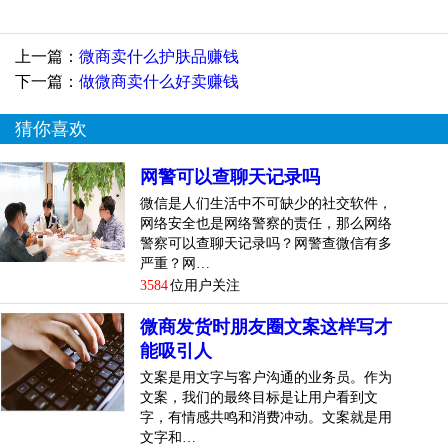
1.不要逛化妆品
上一篇：
微商卖什么护肤品赚钱
下一篇：
做微商卖什么好卖赚钱
猜你喜欢
网警可以查聊天记录吗
微信是人们生活中不可缺少的社交软件，
网络安全也是网络警察的责任，那么网络
警察可以查聊天记录吗？网警查微信有多
严重？网…
3584
位用户关注
微商发货时朋友圈文案这样写才
能吸引人
化妆品品牌凌乱，很难形成品牌效应。市面上有多少化妆品
不为人知？为什么要买你的产品？再者，有的人有固定的化
文案是用文字与客户沟通的业务员。作为
文案，我们的最终目标是让用户看到文
妆护肤品牌，平均每天都有新品牌诞生。能跟上市场节奏
字，有情感共鸣和消费冲动。文案就是用
吗？
文字和…