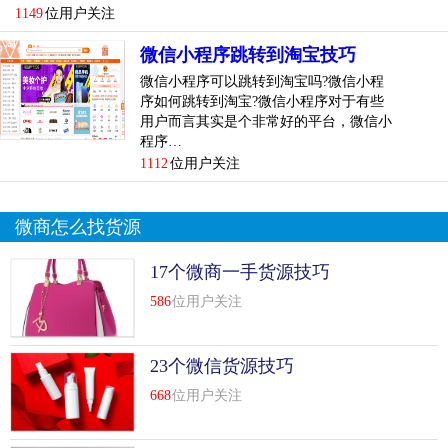
新手怎么做
1149
位用户关注
现在在网店卖什么赚钱？
微信小程序跳转到淘宝技巧
主要看你卖什么有优势
微信小程序可以跳转到淘宝吗?微信小程
序如何跳转到淘宝?微信小程序对于有些
对你来说是有利可图的
用户而言其实是个非常好的平台，微信小
程序…
其实要看你做的是不是比别人好。经验和信誉都是一点点积
1112
位用户关注
累起来的。一开始不可能那么好，做什么都不要犹豫。如果
你敢于尝试和坚持，你会有所收获
微商怎么找货源
想开trustpass，卖什么赚钱？
17个微商一手货源技巧
这个问题问得好。我想知道赚钱的是什么？我自己做的。
586
位用户关注
国庆假期快到了，卖什么赚钱？
你这个问题问多了。赚钱与否有很多因素，比如天时地利人
23个微信货源技巧
和。
668
位用户关注
在制定下一个计划之前，你必须检查一下周围的市场。网站