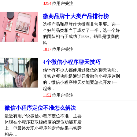
3254
位用户关注
2.服装工业
微商品牌十大类产品排行榜
做衣服，除非你是淘宝店主或者线下店家，平均每天都可以
选择产品和品牌作为微商非常重要。选一
漂洗朋友圈，更新新品也没问题。如果你没有货源，就要每
个好的品类相当于成功了一半，选一个好
天拍照，发戒指发给你。这就是涮屏的节奏。衣服更新快，
的团队相当于成功了80%。销量是微商的
款式多，看的人会眼花缭乱，做售后也不容易，基本没戏！
风…
1817
位用户关注
4个微信小程序聊天技巧
估计有不少人都使用过微信的聊天功能，
其实这项功能是通过开发微信小程序达到
的，微信小程序聊天功能要怎么开发?一
起来…
1152
位用户关注
微信小程序定位不准怎么解决
最近有用户说微信小程序定位不准，主要
体现在小程序获取经纬度的定位功能开发
上，但最终发现小程序的定位结果与实际
相差…