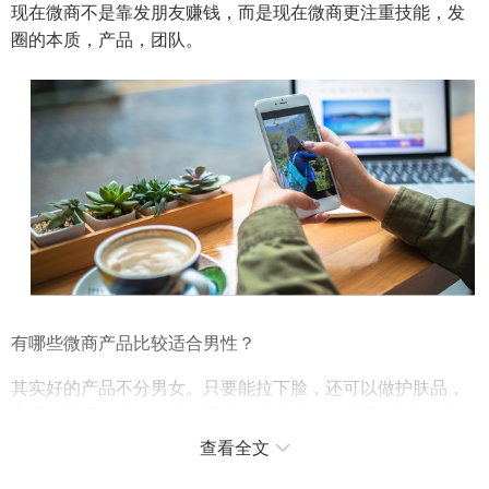
现在微商不是靠发朋友赚钱，而是现在微商更注重技能，发
圈的本质，产品，团队。
有哪些微商产品比较适合男性？
其实好的产品不分男女。只要能拉下脸，还可以做护肤品，
产品，甚至内衣。也许效果会比女性好。也要看你如何找到
另一条路，走出一条不同的路。关键是要学会利用身边的资
查看全文
源。在此，我给男性选择微商产品的一些建议。