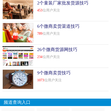
上有很多来源。
2个童装厂家批发货源技巧
453
位用户关注
摆摊是做生意的开始，比白领略强。毕竟老板和工人是有区
别的。当然，并不是每个人都适合当地人，因为人有分家的
能力。摆摊才可以当老板，摆摊一辈子就是堕落摆摊。
6个微商卖货渠道技巧
适合销售的商品
789
位用户关注
第一，卖地摊，洗
26个微商货源网技巧
干洗，适合每个家庭，是今年畅销的方便洗衣产品，深受白
234
位用户关注
领精英的青睐。卖多功能干洗不仅能积累更多的社会经验，
还能积累更多的财富。毛利率可达70%~85%，产品生命周期
9个微商卖货技巧
很长。如果洗衣粉和肥皂是很多家庭的好帮手，这次干洗一
定会让很多家庭爱不释手！如果你有成熟的销售渠道或者敏
1073
位用户关注
锐的市场眼光，或者你是一个不畏艰难，立志创业的人；如
果你选择从事这款干洗产品的运营，你一定会从一个辉煌走
向另一个辉煌！
频道查询入口
第二，摊位上卖时髦的女装