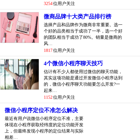
3254
位用户关注
有一次，在我一个学生的新品发布会上，认识了一位做母婴
微商品牌十大类产品排行榜
行业的电商大咖。虽然他也看好微信营销的前景，但他固执...
选择产品和品牌作为微商非常重要。选一
[
查看详情
]
个好的品类相当于成功了一半，选一个好
的团队相当于成功了80%。销量是微商的
top
4
微商实战技巧：不要把自己的社交圈玩坏了技
风…
巧
1817
位用户关注
据相关调查显示现在的人的微信圈微信群也加了好多吧，群
4个微信小程序聊天技巧
里发的消息你都关注，都互动了吗? 有人说：不怎么关注，
估计有不少人都使用过微信的聊天功能，
大家在里面都像是隐形人，谁也不认识谁。也有人说：消息
其实这项功能是通过开发微信小程序达到
太烂了，都是闲的瞎嚷嚷，还有发广告卖东西的，谁看啊!
的，微信小程序聊天功能要怎么开发?一
起来…
甚至有人说：太烦，直接消息屏蔽!
1152
位用户关注
这。。这是为什么啊?看来微信群真的是被我们玩坏了。
微信小程序定位不准怎么解决
最近有用户说微信小程序定位不准，主要
针对这些现象来分析，我们看到：不关注、不互动，是因为
体现在小程序获取经纬度的定位功能开发
社员之间存在陌生感，而且群内也没有高质量的话题制造，
上，但最终发现小程序的定位结果与实际
所以，这样的...
[
查看详情
]
相差…