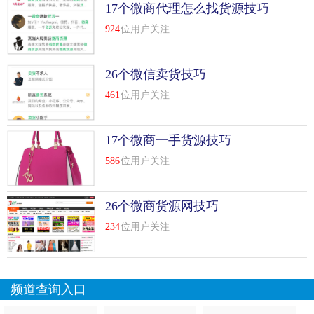
17个微商代理怎么找货源技巧
这几天实战加好友，存在一起问题，主要是推荐的人这个方
面有很大的难度，主要是自己的圈子太小，找不到人推荐，
924
位用户关注
主要分享下如何找这个种子。
26个微信卖货技巧
我觉得做微商，每个人还是要混几个群，无论是qq群还是微
461
位用户关注
信群，至少一个你在里面很活跃，这样可以在需求的时候用
上，例如你送东西的时候，免费送东西都送不出去，真需要
思考下你的人生啦。
17个微商一手货源技巧
加qq群或者微信群，那么问题来了，应该如何去加高质量的
586
位用户关注
群呢，什么样的群有价值，如何找到这些有价值...
[
查看详情
]
26个微商货源网技巧
top
7
微商想要获取源源不断的客户，必须学会建
立“私域流量池”！技巧
234
位用户关注
比较近有一个非常火的概念，叫私域流量。
所谓私域流量就是可以自由反复利用，无需付费，又能随时
频道查询入口
触达，被沉淀在公众号、微信群、个人微信号、头条号、抖