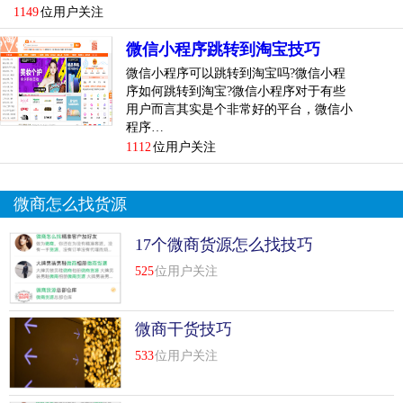
1149
位用户关注
top
5
微商建立微信群来服务不同客户！提高成交
量！技巧
微信小程序跳转到淘宝技巧
微信小程序可以跳转到淘宝吗?微信小程
做微商的人，大都有过这样的经历，运营初期客源不足，没
序如何跳转到淘宝?微信小程序对于有些
有流量来源时，往往混迹于各大微信群，取得群友信任，并
用户而言其实是个非常好的平台，微信小
获得新的好友，客户。客户多难维护？那是因为你不懂得建
程序…
立服务群！
1112
位用户关注
但是随着客户的逐渐增多，单个的维护客户关系需要耗费大
微商怎么找货源
量的精力和成本，而且收效甚微，而建立自己的微信群，不
仅可以节省时间和精力，还能有效促成成交。
17个微商货源怎么找技巧
没有微信群的3大痛苦：
525
位用户关注
1、私聊无法带动氛围，无法刺激消费，且容易被屏蔽;
微商干货技巧
2、很难拉近...
[
查看详情
]
533
位用户关注
top
6
如何找到有价值的qq群和微信群技巧