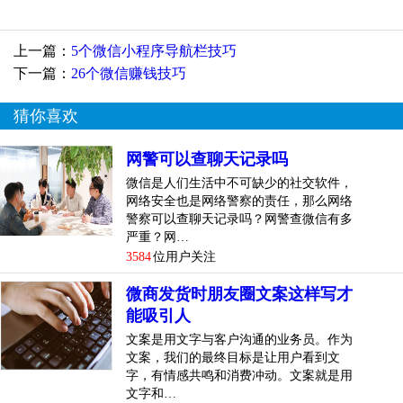
台，尤其以微信朋友圈为甚。其本质也是利用熟人社交体系
内的人与人之间的信任关...
[
查看详情
]
上一篇：
5个微信小程序导航栏技巧
top
3
既可以轻松赚钱，又能够获得尊重，你也行！
下一篇：
26个微信赚钱技巧
技巧
猜你喜欢
“我是怎样通过微信群，
网警可以查聊天记录吗
随时随地获得自己想要的现金？”
微信是人们生活中不可缺少的社交软件，
网络安全也是网络警察的责任，那么网络
亲爱的朋友，你好：
警察可以查聊天记录吗？网警查微信有多
严重？网…
我是陈田芳（1305251481）
3584
位用户关注
凡响商学院合伙人
微商发货时朋友圈文案这样写才
能吸引人
“如果你认识我，你就应该知道，在每一个新兴事物中，我都
能快速、轻松的赚到钱。但在众多赚钱方式中，微信群却始
文案是用文字与客户沟通的业务员。作为
文案，我们的最终目标是让用户看到文
终是我的比较爱。为什么呢？
字，有情感共鸣和消费冲动。文案就是用
文字和…
第一，微信群赚钱比较安全！