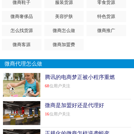
微商鞋子
服装货源
零食货源
音、微博等社交媒体渠道的用户。
相对淘宝、京东、搜索这些公域流量平台，私域流量属于“私
微商奢侈品
美容护肤
特色货源
有资产”。
怎么找货源
微商怎么做
微商推广
微商营销的主要载体是朋友圈，也是私域流量的范畴，但是
在朋友圈资源被滥用的情况下，如何在微信之外建立自己的
微商客源
微商加盟费
私域流量池呢？
下面，我将以微博为例，告诉...
[
查看详情
]
微商代理怎么做
top
8
微信群引流小技巧，让人主动加你微信！技巧
腾讯的电商梦正被小程序重燃
做微商的，谁没加几个、十几个微信群，那你一定不是一个
68
位用户关注
合格的微商人。
微商是加盟好还是代理好
在引流如此艰难的时期，网上比较有技巧性的引流方式，微
16
位用户关注
商小白也不太会，而微信群就是一个非常容易接触到的天然
引流池，我们当然要好好的利用起来。付费的群我们先不
提，免费的微信群已经足够我们去一展身手了。
正规化的微商怎样逆袭蜕变