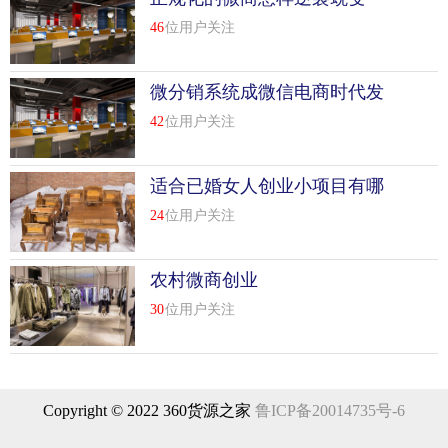
46
位用户关注
一.如何找微信群
1、搜索搜索关键词：微信群；扫码进群
微分销系统成微信电商时代发
2、淘宝
展的趋势
42
位用户关注
淘宝搜索“微信加群”，可以花点小钱，进一些高质量...
[
查看
详情
]
适合已婚女人创业小项目有哪
些
top
9
24
位用户关注
微商比较离不开的是什么技巧
除了每日更新的朋友圈，微信打开率比较高的就是各种微信
农村微商创业
群了。
30
位用户关注
时至，微信群已经成为微商们工作的一个重要组成部分。
挖掘客户？用微信群！增加复购？用微信群！代理裂变？用
微信群！
Copyright © 2022 360货源之家
鲁ICP备20014735号-6
政策搞不懂？微信群听课培训了解一下！