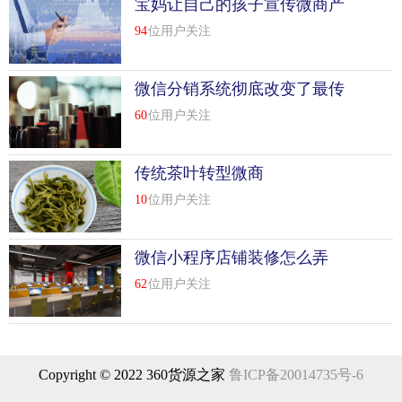
宝妈让自己的孩子宣传微商产
品
94
位用户关注
微信分销系统彻底改变了最传
统的营销模式
60
位用户关注
传统茶叶转型微商
10
位用户关注
微信小程序店铺装修怎么弄
62
位用户关注
Copyright © 2022 360货源之家
鲁ICP备20014735号-6